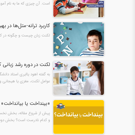
است. آن چیزی که ما به نام آم
کاربرد ترانه-متل‌ها در ب
لکنت زبان چیست و چگونه در ک
لکنت در دوره رشد زبانی کو
به گفته اهود یاایری استاد دانش
عوامل لکنت، مغزی یا هیجانی و 
«بینداخت یا بیانداخت»
پیش از شروع مقاله، بخش نخست
و کدام نادرست است؟ بخش دوم: