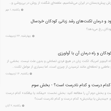
وزش پیش‌دبستان در ایران می‌شناسیم، ملغمه‌ای شگفت از روش در بی‌روشی و…
یکشنبه, ۱ مهر
هبود و درمان لکنت‌های رشد زبانی کودکان خردسال
ودکان رخ می‌دهد؟
چهارشنبه, ۲۶ اردیبهشت
دکان و راه درمان آن با آواورزی
گاه الینویز امریکا، لکنت زبان در هیچ فردی تصادفی و بدون علت نیست. بخشی از
عاطفی و لحظه‌ای مانند ترسیدن از چیزی است، اما بسیاری از عوامل لکنت…
یکشنبه, ۱۶ اردیبهشت
 کدام درست و کدام نادرست است؟ - بخش سوم
 و بخش دوم آن را مطالعه کنید: بخش نخست: «بیفکند یا بیافکند» کدام درست
 «بیندیش یا بیاندیش» کدام درست و کدام نادرست است؟
یکشنبه, ۷ آبان