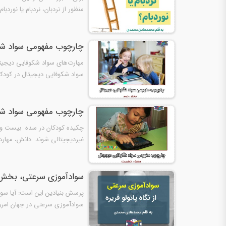
منظور از نردبان، نردبام یا نوردب
چارچوب مفهومی سواد شک
مهارت‌های سواد شکوفایی دیجیتا
سواد شکوفایی دیجیتال در کودکان داریم (.2008; Kennedy et al. 2012; March 2006
چارچوب مفهومی سواد ش
چکیده کودکان در سده بیست و یک
غیردیجیتالی شوند. دانش، مهارت‌
سوادآموزی سرعتی، بخش دو
پرسش بنیادین این است: آیا سوا
سوادآموزی سرعتی در جهان امروز 