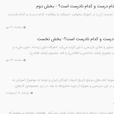
دام درست و کدام نادرست است؟ - بخش دوم
نخست آن را در آموزک بخوانید: «بیفکند یا بیافکند» کدام درست و کدام نادرست
یکشنبه, ۳۰ مهر
دام درست و کدام نادرست است؟- بخش نخست
تور و املای تاریخی با این گزاره می‌آید:‌ «هرگاه «بای زینت»، «نون نفی» و
ف مفتوح (مانند انداختن یا افکندن) یا الف مضموم (مانند افتادن)…
یکشنبه, ۲۳ مهر
عه کتاب‌های مرجع تاریخ ادبیات کودکان ایران و توجه به موضوع آموزش به
در این سرزمین و به‌ویژه از دوره مشروطه به بعد، در زیر مجموعه‌ی کارهای…
دوشنبه, ۱۸ اردیبهشت
ه شود نردبان، نردبام یا نوردبام، چندان فرقی نمی‌کند. همه‌مان متوجه می‌شویم که