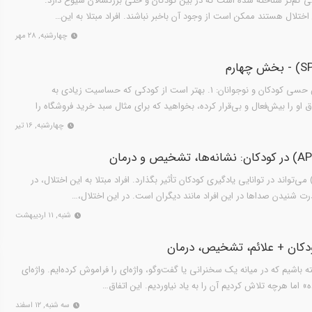
لی کم‌تر شناخته شده است که در بین کودکان و حتی بزرگسالان شیوع دارد.
ن اختلال هستند ممکن است از وجود آن باخبر نباشند. افراد مبتلا به این…
چهارشنبه, ۲۸ مهر
فعالیت‌هایی برای بهبود پردازش حسی کودکان و نوجوانان: 1. بهتر است از کودکی که حساسیت زیادی به
او را بیش‌فعال و بی‌قرار کرده، بخواهید که برای مثال سبد خرید فروشگاه را
چهارشنبه, ۱۶ تیر
ختلال در پردازش شنوایی(APD) می‌تواند در توانایی یادگیری کودکان تأثیر بگذارد. افراد مبتلا به این اختلال، در
ت شنیدن صداها در این افراد مانند دیگران است. در این اختلال،…
شنبه, ۱۱ اردیبهشت
ودکان + علائم، تشخیص، درمان
ه باشیم که در میانه یک سخنرانی یا گفت‌وگو، واژه‌ای را فراموش کرده‌ایم. واژه‌ای
» اما هرچه تلاش کردیم آن را به یاد نیاوردیم. این اتفاق…
سه شنبه, ۱۲ اسفند