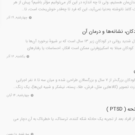
‌مان هستیم، ولی تا چه اندازه در این کار می‌توانیم مؤثر باشیم؟ پیش از هر
کاغذ نانوشته به‌دنیا نمی‌آید، این که فرد تا چه‌قدر خوش‌بخت است، تا…
چهارشنبه, ۱۹ آذر
کان، نشانه‌ها و درمان آن
اسکیزوفرنی در کودکان یک اختلال شدید روانی در کودکانِ زیر 13 سال است که بر شیوهٔ برخورد آن‌ها با
 کودکان مبتلا به اسکیزوفرنی ممکن است افکار، احساسات یا رفتارهای
یکشنبه, ۱۶ آذر
بازی فکری-گروهی پایاپای برای کودکان بزرگ‌تر از 7 سال و بزرگسالان طراحی شده و میان سه تا 8 نفر اجرایی
چهارشنبه, ۱۴ آبان
PTSD )
از افراد بعد از تجربه یک حادثه شکه کننده، ترسناك، یا خطرناك به آن دچار مى
سه شنبه, ۱۰ بهمن