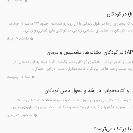
دوشنبه, ۷ تیر
لیسپ نوعی اختلال گفتاری است که بسیاری از ما در طول زندگی با آن روبه‌رو شده‌ایم. حدود 23 درصد از افراد در
د. کودکان در سال‌های ابتدایی زندگی در توانایی‌های گفتاری و زبانی…
یکشنبه, ۳۰ خرداد
ختلال در پردازش شنوایی(APD) می‌تواند در توانایی یادگیری کودکان تأثیر بگذارد. افراد مبتلا به این اختلال، در
ت شنیدن صداها در این افراد مانند دیگران است. در این اختلال،…
شنبه, ۱۱ اردیبهشت
 و كتاب‌خوانی در رشد و تحول ذهن كودكان
د رشد به دستاوردی مهم در حوزه شناخت و به ویژه شناخت اجتماعی دست
نان از مفهوم «ذهن» و کارکرد آن نزد خود و دیگران است. چنین دستاوردی به این…
سه شنبه, ۳۱ فروردین
 با پزشک می‌ترسد؟