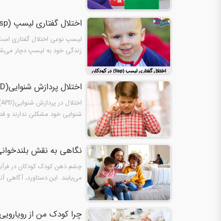
اختلال گفتاری لیسپ (lisp) در کودکان
زندگی خود به لیسپ دچار می‌شون
اختلال پردازش شنوایی(APD) در کودکان: نشانه‌ها، تشخیص و درمان
ا
شنوایی خود مشکلی ندارند و قدر
نگاهى به نقش بلندخوانى
چشم ذهن كودك کودکان در فرآین
می‌یابند. این دستاورد، آگاهی آ
چرا کودک من از رویارویی