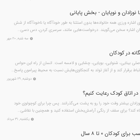
ا نوزادان و نوپایان - بخش پایانی
اشاره‌ ورزی همه خانواده‌ها بدون استثنا به طور خودآگاه یا ناخودآگاه از شش
زبان اشاره سخن می‌گویند. درخواست‌هایی مانند، سرسری کردن، دس دسی…
سه شنبه, ۲۰ مهر
انه در کودکان
 سالمی دارای 5 حس اصلی بینایی، شنوایی، بویایی، چشایی و لامسه است. انسان از راه این حواس
رتباط برقرار کند و از آغاز تولد به کنجکاوی‌هایش نسبت به محیط پیرامون پاسخ…
دوشنبه, ۲۹ شهریور
 در اتاق کودک رعایت کنیم؟
وزادان بیشتر وقت خود را رو به پشت می‌گذرانند. پس چرا برای کوچولوی خود
گاه کند؟ برای سقف از رنگی آرامش‌بخش استفاده کنید و همچنین با نقاشی…
یکشنبه, ۳۱ مرداد
ی کودکان 0 تا 8 سال