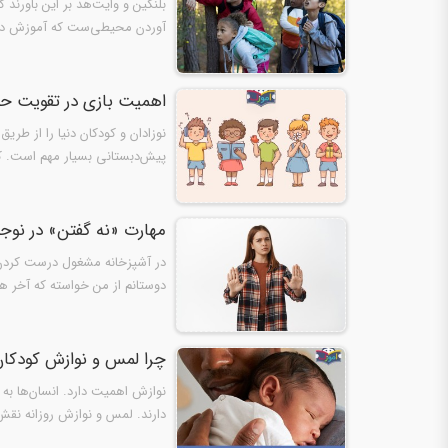
بلنكین و وایت‌هد بر این باورند
آوردن محیطی‌ست كه آموزش در آ
اهمیت بازی در تقویت حو
نوزادان و کودکان دنیا را از طر
پیش‌دبستانی بسیار مهم است. ک
مهارت «نه گفتن» در نوجو
در آشپزخانه مشغول درست کردن غ
دوستانم از من خواسته که آخر هف
چرا لمس و‌ نوازش کودکا
نوازش اهمیت دارد. انسان‌ها به 
دارند. لمس و نوازش روزانه نقش