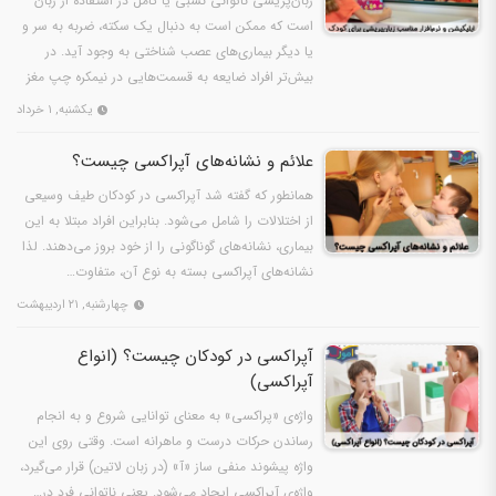
زبان‌پریشی ناتوانی نسبی یا کامل در استفاده از زبان
است که ممکن است به دنبال یک سکته، ضربه به سر و
یا دیگر بیماری‌های عصب شناختی به وجود آید. در
بیش‌تر افراد ضایعه به قسمت‌هایی در نیمکره چپ مغز
وارد…
یکشنبه, ۱ خرداد
علائم و نشانه‌های آپراکسی چیست؟
همانطور که گفته شد آپراکسی در کودکان طیف وسیعی
از اختلالات را شامل می‌شود. بنابراین افراد مبتلا به این
بیماری، نشانه‌های گوناگونی را از خود بروز می‌دهند. لذا
نشانه‌های آپراکسی بسته به نوع آن، متفاوت…
چهارشنبه, ۲۱ اردیبهشت
آپراکسی در کودکان چیست؟ (انواع
آپراکسی)
واژه‌ی «پراکسی» به معنای توانایی شروع و به انجام
رساندن حرکات درست و ماهرانه است. وقتی روی این
واژه پیشوند منفی ساز «آ» (در زبان لاتین) قرار می‌گیرد،
واژه‌ی آپراکسی ایجاد می‌شود. یعنی ناتوانی فرد در…