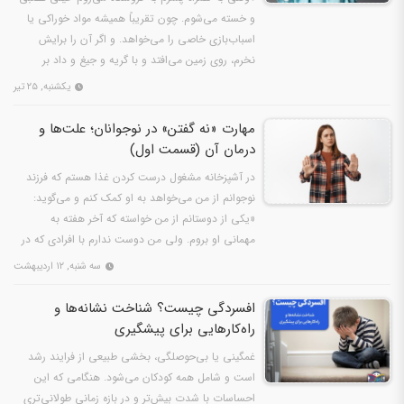
و خسته می‌شوم. چون تقریباً همیشه مواد خوراکی یا
اسباب‌بازی خاصی را می‌خواهد. و اگر آن را برایش
نخرم، روی زمین می‌افتد و با گریه و جیغ و داد بر
خواسته‌ی…
یکشنبه, ۲۵ تیر
مهارت «نه گفتن» در نوجوانان؛ علت‌ها و
درمان آن (قسمت اول)
در آشپزخانه مشغول درست کردن غذا هستم که فرزند
نوجوانم از من می‌خواهد به او کمک کنم و می‌گوید:
«یکی از دوستانم از من خواسته که آخر هفته به
مهمانی او بروم. ولی من دوست ندارم با افرادی که در
آن مهمانی…
سه شنبه, ۱۲ اردیبهشت
افسردگی چیست؟ شناخت نشانه‌ها و
راه‌کارهایی برای پیشگیری
غمگینی یا بی‌حوصلگی، بخشی طبیعی از فرایند رشد
است و شامل همه کودکان می‌شود. هنگامی که این
احساسات با شدت بیش‌تر و در بازه زمانی طولانی‌تری