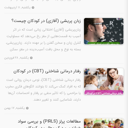
یکشنبه, ۱۱ اردیبهشت
زبان پریشی (آفازی) در کودکان چیست؟
زبان‌پریشی (آفازی) اختلالی زبانی است که در اثر
آسیب به قسمت‌هایی از مغز رخ می‌دهد که مسئولیت
کنترل زبان و سخن گفتن را بر عهده دارند. زبان‌پریشی،
بسته به نوع و محل بافت آسیب‌دیده در مغز، ممکن
است…
یکشنبه, ۲۸ فروردین
رفتار درمانی شناختی (CBT) در کودکان
رفتار درمانی شناختی (CBT)، نوعی درمانِ روانی است
که به افراد کمک می‌کند تا بتوانند الگوهای فکری مخرب
یا مزاحمی را که تاثیر منفی بر رفتار و احساسات آن‌ها
دارند، شناسایی کنند و تغییر دهند.
یکشنبه, ۱۷ بهمن
مطالعات پرلز (PIRLS) و بررسی سواد