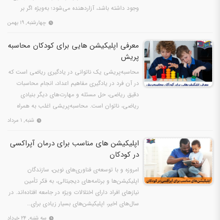
وجود داشته باشد، آزاردهنده می‌شود؛ به‌ویژه اگر بر
زندگی…
چهارشنبه, ۱۹ بهمن
معرفی اپلیکیشن هایی برای کودکان محاسبه
پریش
محاسبه‌پریشی یک ناتوانی در یادگیری ریاضی است که
در آن فرد در یادگیری مفاهیم اعداد، انجام محاسبات
دقیق ریاضی، حل مسئله و مهارت‌های دیگر بنیادی
ریاضی، ناتوان است. محاسبه‌پریشی اغلب به همراه
دیگر اختلال…
شنبه, ۱ مرداد
اپلیکیشن‌ های مناسب برای درمان آپراکسی
در کودکان
امروزه و با توسعه‌ی فناوری‌های نوین، سازندگان
اپلیکیشن‌ها و برنامه‌های دیجیتالی، به فکر تأمین
نیازهای افراد دارای اختلالات ویژه در جامعه افتاده‌اند. در
سال‌های اخیر، اپلیکیشن‌های بسیار زیادی برای…
سه شنبه, ۲۴ خرداد