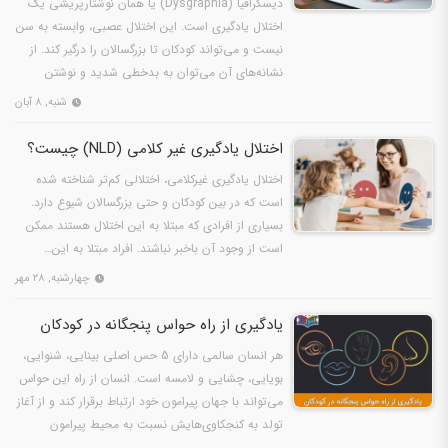
دیسگرافیا (Dysgraphia) یا همان نوشتارپریشی یک
اختلال یادگیری است. این اختلال عصبی، وابسته به سن
نیست و می‌تواند کودکان تا بزرگسالان را درگیر کند. از
نشانه‌های آن می‌توان به بدخطی شدید و نوشتن
نامنظم…
شنبه, ۸ آبان
اختلال یادگیری غیر کلامی (NLD) چیست؟
اختلال یادگیری غیرکلامی، اختلالی کم‌تر شناخته شده
است که در بین کودکان و حتی بزرگسالان شیوع دارد.
بسیاری از افرادی که مبتلا به این اختلال هستند ممکن
است از وجود آن باخبر نباشند. افراد مبتلا به این…
چهارشنبه, ۲۸ مهر
یادگیری از راه حواس پنجگانه در کودکان
هر انسان سالمی دارای 5 حس اصلی بینایی، شنوایی،
بویایی، چشایی و لامسه است. انسان از راه این حواس
می‌تواند با جهان پیرامون خود ارتباط برقرار کند و از آغاز
تولد به کنجکاوی‌هایش نسبت به محیط پیرامون
پاسخ…