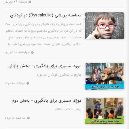
دوشنبه, ۲۹ شهریور
محاسبه پریشی (Dyscalculia) در کودکان
«محاسبه پریشی» یک ناتوانی در یادگیری ریاضی است
که در آن فرد در یادگیری مفاهیم مربوط به اعداد، انجام
محاسبات دقیق ریاضی، حل مسئله و سایر مهارت‌های
بنیادی ریاضی، ناتوان است. محاسبه پریشی اغلب به
همراه…
چهارشنبه, ۱۰ شهریور
موزه، مسیری برای یادگیری - بخش پایانی
چارچوب یادگیری کودکان در موزه
دوشنبه, ۱۸ مرداد
موزه، مسیری برای یادگیری - بخش دوم
روش انتخاب مقاله
سه شنبه, ۵ مرداد