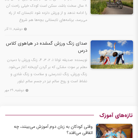
۸ سال سخت باشد، ممکن است کودک خیلی راحت آن
را ادامه ندهد و از ورزش دلزده شود تابستان که از راه
می‌رسد، برنامه‌های تابستانی بچه‌ها هم شروع
می‌شود؛…
دوشنبه, ۱۱ آذر
صدای زنگ ورزش گمشده در هياهوی كلاس
درس
نويسنده: صديقه توانا ۱، ۲، ۳، ۴، زنگ ورزش با دميدن
معلم بر سوت مشکي که بر گردن آويخته آغاز می‌شود.
زنگ ورزش، زنگ تندرستي و سلامت و زنگ شادی و
نشاط است و روح سالم نيز در جسم سالم تبلور
می‌یابد.بازي،…
دوشنبه, ۲۹ مهر
تازه‌های آموزک
وقتی کودکان به زبان دوم آموزش می‌بینند، چه
اتفاقی می‌افتد؟