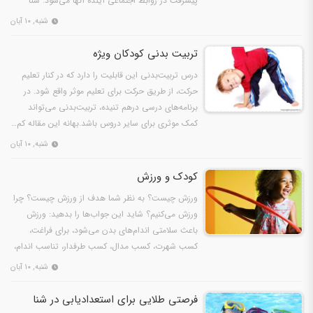
پیشرفت در روابط اجتماعی آینده آنها می‌شود. شنا
هم…
شنبه, ۱۰ آبان
تربیت بدنی کودکان ویژه
درس تربیت‌بدنی این قابلیت را دارد که در کنار تعلیم
حرکت، از طریق حرکت برای تعلیم موثر واقع شود. در
برنامه‌های درسی درهم تنیده، تربیت‌بدنی می‌تواند
کمک موثری برای سایر دروس باشد.بهانه این مقاله کم‌…
شنبه, ۱۰ آبان
کودک و ورزش
ورزش چیست؟ به نظر شما هدف از ورزش چیست؟ چرا
ورزش می‌کنیم؟ شاید این جواب‌ها را بدهید: ورزش
باعث سلامتی اندام‌های بدن می‌شود، برای فراغت،
کسب شهرت، کسب مدال، کسب طرفدار، تناسب اندام،
راهی برای درآمد،…
شنبه, ۱۰ آبان
فرصتی طلایی برای استعدادیابی در شنا