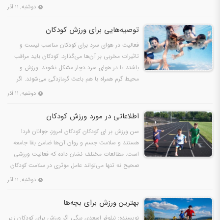
را با…
دوشنبه, ۱۱ آذر
توصیه‌هایی برای ورزش کودکان
فعالیت در هوای سرد برای کودکان مناسب نیست و
تاثیرات مخربی بر آن‌ها می‌گذارد. کودکان باید مراقب
باشند تا در هوای سرد دچار مشکل نشوند. ورزش و
محیط گرم همراه با هم باعث گرمازدگی می‌شوند. اگر
گرما شدید…
دوشنبه, ۱۱ آذر
اطلاعاتی در مورد ورزش کودکان
سن ورزش بر ای کودکان کودکان امروز، جوانان فردا
هستند و سلامت جسم و روان آن‌ها ضامن بقا جامعه
است. مطالعات مختلف نشان داده که فعالیت ورزشی
صحیح نه تنها می‌تواند عامل موثری در سلامت کودکان
باشد، بلکه…
دوشنبه, ۱۱ آذر
بهترین ورزش برای بچه‌ها
نویسنده: نیلوفر اسعدی بیگی اگر ورزش برای کودکان زیر