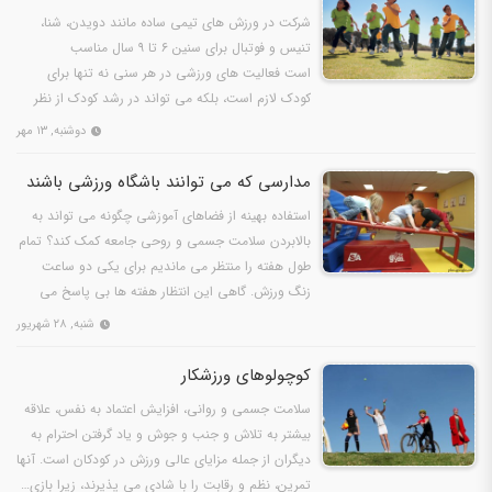
شرکت در ورزش های تیمی ساده مانند دویدن، شنا،
تنیس و فوتبال برای سنین ۶ تا ۹ سال مناسب
است فعالیت های ورزشی در هر سنی نه تنها برای
کودک لازم است، بلکه می تواند در رشد کودک از نظر
جسمی و مهارتی موثر…
دوشنبه, ۱۳ مهر
مدارسی که می توانند باشگاه ورزشی باشند
استفاده بهینه از فضاهای آموزشی چگونه می تواند به
بالابردن سلامت جسمی و روحی جامعه کمک کند؟ تمام
طول هفته را منتظر می ماندیم برای یکی دو ساعت
زنگ ورزش. گاهی این انتظار هفته ها بی پاسخ می
ماند و با هر…
شنبه, ۲۸ شهریور
كوچولوهای ورزشكار
سلامت جسمي و رواني، افزايش اعتماد به نفس، علاقه
بيشتر به تلاش و جنب و جوش و ياد گرفتن احترام به
ديگران از جمله مزاياي عالي ورزش در كودكان است. آنها
تمرين، نظم و رقابت را با شادي مي پذيرند، زيرا بازي…