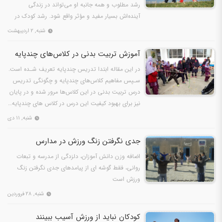
رشد مطلوب و همه جانبه او می‌تواند در زندگی
آینده‌اش بسیار مفید و مؤثر واقع شود. رشد کودک در
صورتی در دوران…
شنبه, ۲ اردیبهشت
آموزش تربیت بدنی در کلاس‌های چندپایه
در این مقاله ابتدا تدریس چندپایه تعریف شـده است.
سـپس مفاهیم کلاس‌های چندپایه و چگونگی تدریس
درس تربیت بدنی در این کلاس‌ها مرور شده و در پایان
نیز برای بهبود کیفیت این درس در کلاس های چندپایه…
شنبه, ۱۱ دی
جدی نگرفتن زنگ ورزش در مدارس
اضافه وزن دانش آموزان، دلزدگی از مدرسه و تبعات
روانی، فقط گوشه ای از پیامدهای جدی نگرفتن زنگ
ورزش است
شنبه, ۲۸ فروردین
کودکان نباید از ورزش آسیب ببینند