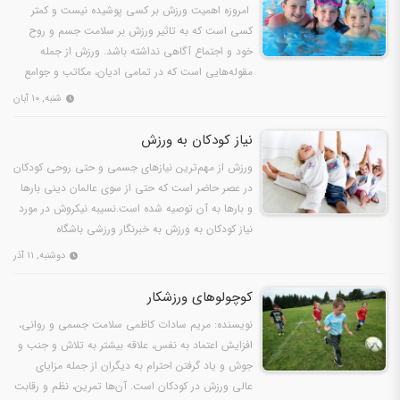
امروزه اهمیت ورزش بر کسی پوشیده نیست و کمتر
کسی است که به تاثیر ورزش بر سلامت جسم و روح
خود و اجتماع آگاهی نداشته باشد. ورزش از جمله
مقوله‌هایی است که در تمامی ادیان، مکاتب و جوامع
جایگاه ویژه ای…
شنبه, ۱۰ آبان
نياز کودکان به ورزش
ورزش از مهم‌ترین نیازهای جسمی و حتی روحی کودکان
در عصر حاضر است که حتی از سوی عالمان دینی بارها
و بارها به آن توصیه شده است.نسیبه نیکروش در مورد
نیاز کودکان به ورزش به خبرنگار ورزشی باشگاه
خبرنگاران…
دوشنبه, ۱۱ آذر
کوچولوهای ورزشکار
نویسنده: مریم سادات کاظمی سلامت جسمی و روانی،
افزایش اعتماد به نفس، علاقه بیشتر به تلاش و جنب و
جوش و یاد گرفتن احترام به دیگران از جمله مزایای
عالی ورزش در کودکان است. آن‌ها تمرین، نظم و رقابت