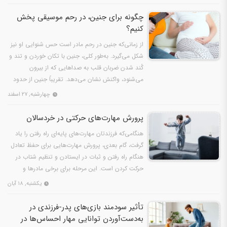
چگونه برای جنین، در رحم موسیقی پخش
کنیم؟
از زمانی‌که جنین در رحم مادر است حس شنوایی او نیز
شکل می‌گیرد. به‌طور کلی، جنین با تکان خوردن و تند و
کُند شدن ضربان قلب به صداهایی که از بیرون
می‌شنود، واکنش نشان می‌دهد. تقریباً جنین از حدود
۲۰…
چهارشنبه, ۲۷ اسفند
پرورش مهارت‌های حرکتی در خردسالان
هنگامی‌که فرزندتان مهارت‌های پایه‌ای راه رفتن را یاد
گرفت، گام بعدی، پرورش مهارت‌هایی برای حفظ تعادل
هنگام راه رفتن و ثبات در ایستادن و تنظیم شتاب در
حرکت کردن است. این مرحله برای برخی مادرها و
پدرها…
یکشنبه, ۱۸ آبان
تأثیر سودمند بازی‌های پدر-فرزندی در
به‌دست‌آوردن توانایی مهار احساس‌ها در