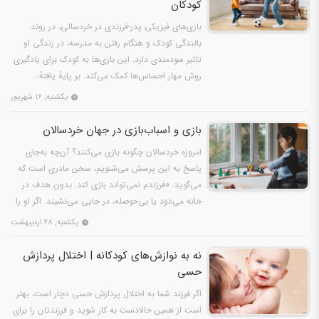
کودکان
بازی‌های فیزیکی پدر-فرزندی در خردسالی، در روند
بالندگی کودک و هنگام رفتن به مدرسه، در زندگی او
تاثیر سودمندی دارد. این بازی‌ها به کودک برای یادگیری
روش مهار احساس‌ها کمک می‌کند. بر پایهٔ یافتهٔ…
یکشنبه, ۱۶ شهریور
بازی و اسباب‌بازی در جهان خردسالان
امروزه خردسالان چگونه بازی می‌کنند؟ آن‌چه به‌جای
پاسخ به این پرسش می‌شنویم، سخن مادری است که
می‌گوید: «فرزندم نمی‌تواند بازی کند. بدون هدف در
خانه می‌دَوَد یا بی‌حوصله، در جایی می‌نشیند. اگر او را
به…
یکشنبه, ۲۸ اردیبهشت
نه به نوازش‌های کودکانه | اختلال پردازش
حسی
اگر فرزند شما به اختلال پردازش حسی دچار است، بهتر
است از همین حالادست به کار شوید و فرزندتان را برای