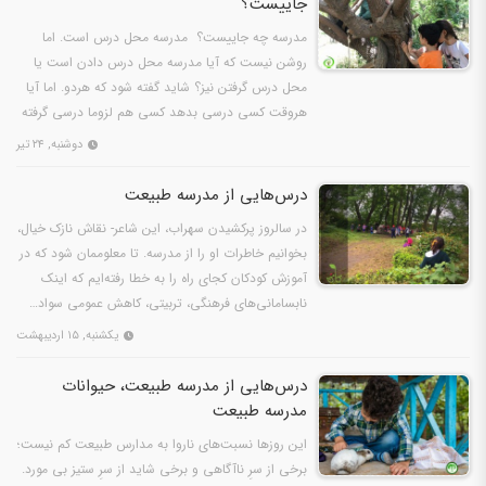
جاییست؟
مدرسه چه جاییست؟ مدرسه محل درس است. اما
روشن نیست که آیا مدرسه محل درس دادن است یا
محل درس گرفتن نیز؟ شاید گفته شود که هردو. اما آیا
هروقت کسی درسی بدهد کسی هم لزوما درسی گرفته
و چیزی آموخته است؟…
دوشنبه, ۲۴ تیر
درس‌هایی از مدرسه طبیعت
در سالروز پرکشیدن سهراب، این شاعر- نقاش نازک خیال،
بخوانیم خاطرات او را از مدرسه. تا معلوممان شود که در
آموزش کودکان کجای راه را به خطا رفته‌ایم که اینک
نابسامانی‌های فرهنگی، تربیتی، کاهش عمومی سواد…
یکشنبه, ۱۵ اردیبهشت
درس‌هایی از مدرسه طبیعت، حیوانات
مدرسه طبیعت
این روزها نسبت‌های ناروا به مدارس طبیعت کم نیست؛
برخی از سرِ ناآگاهی و برخی شاید از سرِ ستیز بی مورد.