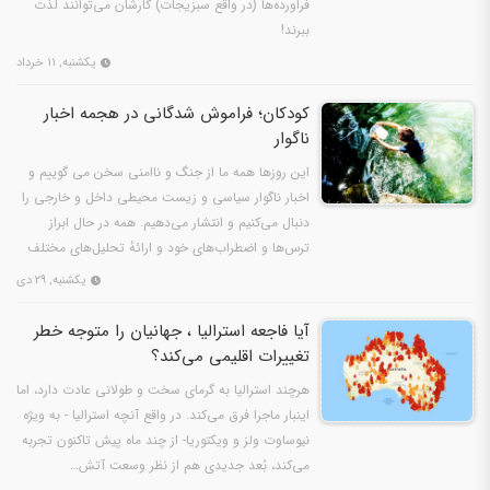
فراورده‌ها (در واقع سبزیجات) کارشان می‌توانند لذّت
ببرند!
یکشنبه, ۱۱ خرداد
کودکان؛ فراموش شدگانی در هجمه اخبار
ناگوار
این روزها همه ما از جنگ و ناامنی سخن می گوییم و
اخبار ناگوار سیاسی و زیست محیطی داخل و خارجی را
دنبال می‌کنیم و انتشار می‌دهیم. همه در حال ابراز
ترس‌ها و اضطراب‌های خود و ارائهٔ تحلیل‌های مختلف
در…
یکشنبه, ۲۹ دی
آیا فاجعه استرالیا ، جهانیان را متوجه خطر
تغییرات اقلیمی می‌کند؟
هرچند استرالیا به گرمای سخت و طولانی عادت دارد، اما
اینبار ماجرا فرق می‌کند. در واقع آنچه استرالیا - به ویژه
نیوساوت ولز و ویکتوریا- از چند ماه پیش تاکنون تجربه
می‌کند، بُعد جدیدی هم از نظر وسعت آتش‌…