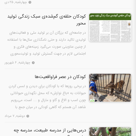
چهارشنبه, ۲۵ دی
کودکان حلقه‌ی گم‌شده‌ی سبک زندگی تولید
محور
در جامعه‌ای که بزرگان آن بر تولید ملی و فعالیت‌های
تولیدی تاکید دارند و حتی نامگذاری سال‌ها با استفاده
از چنین عناوینی صورت می‌گیرد زمینه‌های فکری و
اجتماعی لازم در جهت گسترش تولید و تولیدمحوری
باید…
چهارشنبه, ۶ شهریور
کودکان در عصر فراواقعیت‌ها
در برخی روزها که با کودکان برای دیدن و لمس کردن
حیوانات به «باغ نوازش» که محل نگهداری حیواناتی
چون اسب و الاغ و گاو و مارال و .... است، می‌رویم
شاهد آن هستم که گاهی کودکی در میان جمع با
شگفتی انگشت…
دوشنبه, ۷ مرداد
درس‌هایی از مدرسه طبیعت، مدرسه چه