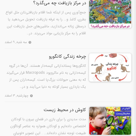
در مرکز بازیافت چه می‌گذرد؟
جمع‌آوری پس از اینکه شما اقلام بازیافتی‌تان مثل انواع
بطری، کاغذ و... را به غرفه بازیافت تحویل می‌دهید یا
درسطل زباله می‌‌اندازید، ماشین‌های حمل بازیافت این
اقلام را به مرکز بازیابی مواد می‌برند. در…
سه شنبه, ۹ اسفند
چرخه زندگی کانگورو
کانگوروها پستاندارانی کیسه‌دار هستند. آن‌ها در گروه
کیسه‌دارانی به نام ماکروپود Macropods قرار می‌گیرند
که به معنی حیوانات بزرگ‌پا است. کیسه‌داران پس از
یک بارداری بسیار کوتاه به دنیا می‌آیند و در…
چهارشنبه, ۳ اسفند
کاوش در محیط‌‌ زیست
مدت مدیدی را برای بازی در فضای بیرون با کودکان
اختصاص داده‌ایم و کودکان همواره به عناصر گوناگون
طبیعت توجه نشان داده‌اند... . این تصویر «لوبیای