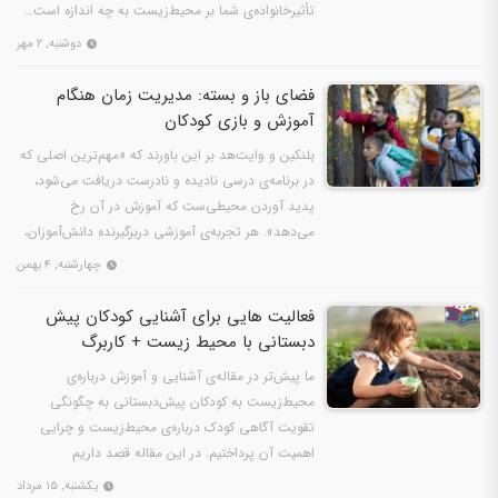
تأثیرخانواده‌ی شما بر محیط‌زیست به چه اندازه است…
دوشنبه, ۲ مهر
فضای باز و بسته: مدیریت زمان هنگام
آموزش و بازی کودکان
بلنكین و وایت‌هد بر این باورند كه «مهم‌ترین اصلی كه
در برنامه‌ی درسی نادیده و نادرست دریافت می‌شود،
پدید آوردن محیطی‌ست كه آموزش در آن رخ
می‌دهد». هر تجربه‌ی آموزشی دربرگیرنده دانش‌آموزان،
برنامه‌ی…
چهارشنبه, ۴ بهمن
فعالیت هایی برای آشنایی کودکان پیش
‌دبستانی با محیط ‌زیست + کاربرگ
ما پیش‌تر در مقاله‌ی آشنایی و آموزش درباره‌ی
محیط‌زیست به کودکان پیش‌دبستانی به چگونگی
تقویت آگاهی کودک درباره‌ی محیط‌زیست و چرایی
اهمیت آن پرداختیم. در این مقاله قصد داریم
فعالیت‌هایی را بررسی کنیم…
یکشنبه, ۱۵ مرداد