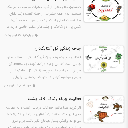
کفشدوزک‌ها بخشی از گروه حشرات موسوم به سوسک
هستند. بدن همه حشرات، از جمله کفشدوزک، دارای
سه قسمت اصلی است: یک سر، سینه و شکم. آن‌ها
شش پا ، دو شاخک و چشم‌های مرکب خاصی دارند تا
بتوانند هم‌زمان از همه…
چهارشنبه, ۱۵ اردیبهشت
چرخه زندگی گل آفتابگردان
آشنایی با چرخه رشد و زندگی گیاه یکی از فعالیت‌های
جالبی است که می‌توانید در کنار کودک به مطالعه آن
بپردازید. در این مقاله چرخه زندگی گل آفتابگردان را
بررسی خواهیم کرد و در انتها فعالیت‌هایی را برای…
چهارشنبه, ۲۵ فروردین
فعالیت چرخه زندگی لاک‌ پشت
اگر فرزند شما عاشق حیوانات دریایی‌ است و به مطالعه
محیط زیست علاقه دارد، آشنایی با زندگی لاک‌پشت‌ها
می‌تواند برایش بسیار هیجان‌انگیز باشد. برای شروع
می‌توانید تصاویری از لاک پشت‌های واقعی به کودک…