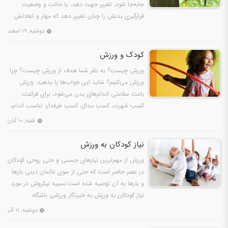
جابه‌جا شود، تغییر جهت دهد، یا حالت و وضعیت
قرارگیری بدنش را چنان تغییر دهد که مهار و تعادلش
برهم…
دوشنبه, ۱۹ اسفند
کودک و ورزش
ورزش چیست؟ به نظر شما هدف از ورزش چیست؟ چرا
ورزش می‌کنیم؟ شاید این جواب‌ها را بدهید: ورزش
باعث سلامتی اندام‌های بدن می‌شود، برای فراغت،
کسب شهرت، کسب مدال، کسب طرفدار، تناسب اندام،
راهی برای درآمد،…
شنبه, ۱۰ آبان
نياز کودکان به ورزش
ورزش از مهم‌ترین نیازهای جسمی و حتی روحی کودکان
در عصر حاضر است که حتی از سوی عالمان دینی بارها
و بارها به آن توصیه شده است.نسیبه نیکروش در مورد
نیاز کودکان به ورزش به خبرنگار ورزشی باشگاه
خبرنگاران…
دوشنبه, ۱۱ آذر