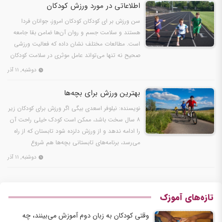
اطلاعاتی در مورد ورزش کودکان
سن ورزش بر ای کودکان کودکان امروز، جوانان فردا
هستند و سلامت جسم و روان آن‌ها ضامن بقا جامعه
است. مطالعات مختلف نشان داده که فعالیت ورزشی
صحیح نه تنها می‌تواند عامل موثری در سلامت کودکان
باشد، بلکه…
دوشنبه, ۱۱ آذر
بهترین ورزش برای بچه‌ها
نویسنده: نیلوفر اسعدی بیگی اگر ورزش برای کودکان زیر
۸ سال سخت باشد، ممکن است کودک خیلی راحت آن
را ادامه ندهد و از ورزش دلزده شود تابستان که از راه
می‌رسد، برنامه‌های تابستانی بچه‌ها هم شروع
می‌شود؛…
دوشنبه, ۱۱ آذر
تازه‌های آموزک
وقتی کودکان به زبان دوم آموزش می‌بینند، چه