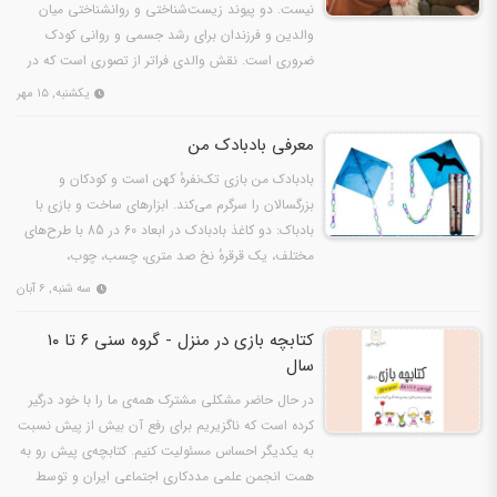
نیست. دو پیوند زیست‌شناختی و روانشناختی میان
والدین و فرزندان برای رشد جسمی و روانی کودک
ضروری است. نقش والدی فراتر از تصوری است که در
رسانه‌های…
یکشنبه, ۱۵ مهر
معرفی بادبادک من
بادبادک من بازی تک‌نفرهٔ کهن است و کودکان و
بزرگسالان را سرگرم می‌کند. ابزارهای ساخت و بازی با
بادباک: دو کاغذ بادبادک در ابعاد 60 در 85 با طرح‌های
مختلف، یک قرقرهٔ نخ صد متری، چسب، چوب،
اتصالات…
سه شنبه, ۶ آبان
کتابچه بازی در منزل - گروه سنی ۶ تا ۱۰
سال
در حال حاضر مشکلی مشترک همه‌ی ما را با خود درگیر
کرده است که ناگزیریم برای رفع آن بیش از پیش نسبت
به یکدیگر احساس مسئولیت کنیم. کتابچه‌ی پیش رو به
همت انجمن علمی مددکاری اجتماعی ایران و توسط