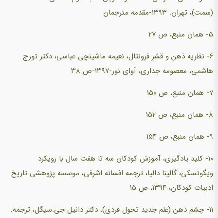
(سمت)، تهران: ۱۳۹۳-مقدمه مترجمان
۵- همان منبع، ص ۲۷
۶- نظریه ذهن و قشر فرونتال، نعیمه ماشینچی عباسی، دکتر تورج
هاشمی، معصومه جداری، آوای نور-۱۳۹۷-ص ۳۸
۷- همان منبع، ص ۱۵۰
۸- همان منبع، ص ۱۵۲
۹- همان منبع، ص ۱۵۴
۱۰- کلید یادگیری، آموزش کودکان سه تا هفت سال با رویکرد
ویگوتسکی، گالینا دالیا، ترجمه افسانه اشرفی، موسسه پژوهشی تاریخ
ادبیات کودکان، ۱۳۹۴، ص ۱۵
۱۱- چشم ذهن (علم جدید تحول فردی)، دکتر دانیل جی.سیگل، ترجمه: