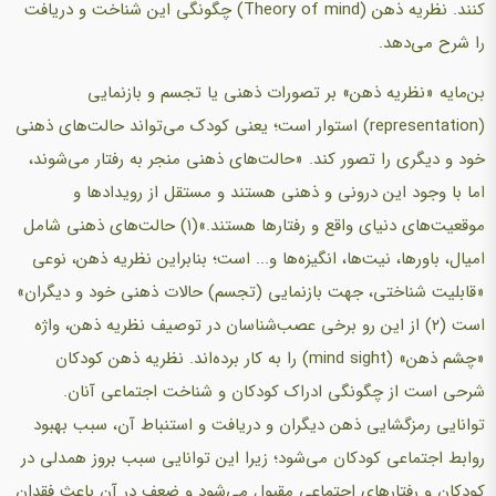
کنند. نظریه ذهن (Theory of mind) چگونگی این شناخت و دریافت
را شرح می‌دهد.
بن‌مایه «نظریه ذهن» بر تصورات ذهنی یا تجسم و بازنمایی
(representation) استوار است؛ یعنی کودک می‌تواند حالت‌های ذهنی
خود و دیگری را تصور کند. «حالت‌های ذهنی منجر به رفتار می‌شوند،
اما با وجود این درونی و ذهنی هستند و مستقل از رویدادها و
موقعیت‌های دنیای واقع و رفتارها هستند.»(۱) حالت‌های ذهنی شامل
امیال، باورها، نیت‌ها، انگیزه‌ها و... است؛ بنابراین نظریه ذهن، نوعی
«قابلیت شناختی، جهت بازنمایی (تجسم) حالات ذهنی خود و دیگران»
است (۲) از این رو برخی عصب‌شناسان در توصیف نظریه ذهن، واژه
«چشم ذهن» (mind sight) را به کار برده‌اند. نظریه ذهن کودکان
شرحی است از چگونگی ادراک کودکان و شناخت اجتماعی آنان.
توانایی رمزگشایی ذهن دیگران و دریافت و استنباط آن، سبب بهبود
روابط اجتماعی کودکان می‌شود؛ زیرا این توانایی سبب بروز همدلی در
کودکان و رفتارهای اجتماعی مقبول می‌شود و ضعف در آن باعث فقدان