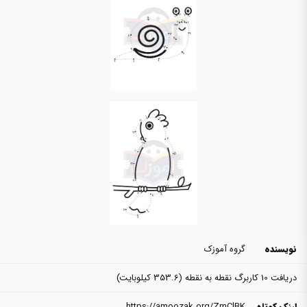
نویسنده
گروه آموزک
دریافت 10 کاربرگ نقطه به نقطه
(353.6 کیلوبایت)
لینک کوتاه
https://amoozak.org/ZmClBK