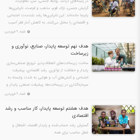
در زمینه‌های درآمد، روابط جنسی، سن، معلولیت،
گرایش جنسی، نژاد، قوم، مذهب و فرصت، نابرابری‌ها
پابرجا مانده‌اند. این نابرابری‌ها رشد بلندمدت اجتماعی
و اقتصادی را مختل می‌کنند، به کاهش آمار فقر آسیب
می‌…
شنبه, ۹ فروردین
هدف نهم توسعه پایدار، صنایع، نوآوری و
زیرساخت
ساخت زیرساخت‌های انعطاف‌پذیر، ترویج صنتعی‌سازی
پایدار و حفاظت از نوآوری. رشد اقتصادی، پیشرفت
اجتماعی و کنش‌های آب و هوایی به شدت وابسته به
سرمایه‌گذاری در زیرساخت‌ها، پیشرفت صنعتی پایدار و
پیشروی…
شنبه, ۹ فروردین
هدف هشتم توسعه پایدار، کار مناسب و رشد
اقتصادی
گسترش رشد حساب‌شده و پایدار اقتصاد، اشتغال و
شغل مناسب برای همه.