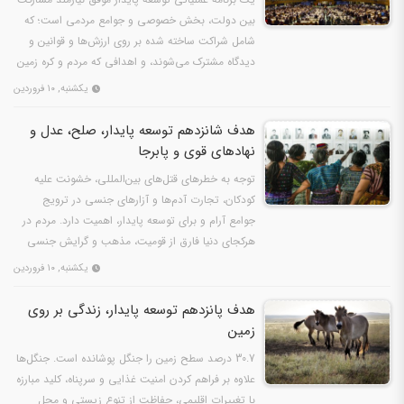
بین دولت، بخش خصوصی و جوامع مردمی است؛ که
شامل شراکت ساخته شده بر روی ارزش‌ها و قوانین و
دیدگاه مشترک می‌شوند، و اهدافی که مردم و کره زمین
مرکز توجه…
یکشنبه, ۱۰ فروردین
هدف شانزدهم توسعه پایدار، صلح، عدل و
نهادهای قوی و پابرجا
توجه به خطرهای قتل‌های بین‌المللی، خشونت علیه
کودکان، تجارت آدم‌ها و آزارهای جنسی در ترویج
جوامع آرام و برای توسعه پایدار، اهمیت دارد. مردم در
هرکجای دنیا فارق از قومیت، مذهب و گرایش جنسی
خود، باید…
یکشنبه, ۱۰ فروردین
هدف پانزدهم توسعه پایدار، زندگی بر روی
زمین
30.7 درصد سطح زمین را جنگل پوشانده است. جنگل‌ها
علاوه بر فراهم کردن امنیت غذایی و سرپناه، کلید مبارزه
با تغییرات اقلیمی، حفاظت از تنوع زیستی و محل