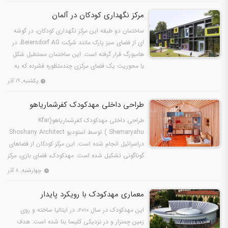
مرکز نگهداری کودکان در آلمان
ساختمان دو طبقه این مرکز نگهداری کودکان، در گوشه
ای از فضای سبز پارک مانند شرکت Beiersdorf AG، در
هامبورگ قرار گرفته است. این ساختمان مستطیل شکل
با محوریت یک فضای مرکزی چندمتظوره فشرده که به
عنوان…
یکشنبه, ۱۹ آذر
طراحی داخلی مهدکودک کفرشماریاهو
طراحی داخلی مهدکودک کفرشماریاهو(Kfar
Shemaryahu ) توسط استودیو Shoshany Architect
دراسرائیل انجام شده است. این مرکز کودکان از فضاهای
گوناگونی تشکیل شده است. مهدکودک، فضای بازی، مرکز
توانمندسازی و…
چهارشنبه, ۸ آذر
معماری مهدکودک با رویکرد پایدار
این مهدکودک در سال ۲۰۱۰، در ایتالیا ساخته و روی
زمین چمنزار و در نزدیکی کلیسا بنا شده است. هدف