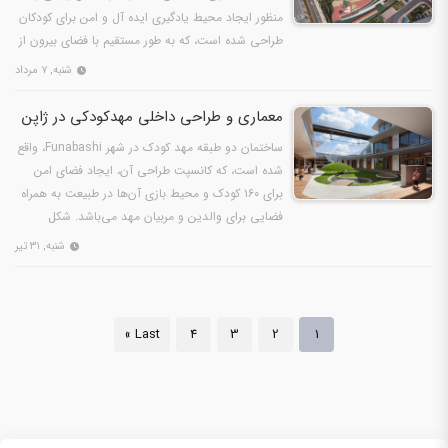
منظور ایجاد محیط یادگیری ایده آل و امن برای کودکان
طراحی شده است، که به طور مستقیم با فضای بیرون از
منزل متصل…
شنبه, ۷ مرداد
معماری و طراحی داخلی مهدکودکی در ژاپن
ساختمان دو طبقه مهد کودک در شهر Funabashi، واقع
شده است، که کانسپت طراحی آن، ایجاد فضای امن
برای ۱۶۰ کودک و محیط بازی آن‌ها در طبیعت به همراه
فضایی برای والدین و مربیان مهد می‌باشد. شکل
ساختار، طرح…
شنبه, ۳۱ تیر
Last »
4
3
2
1