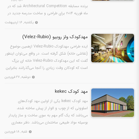
برنده مسابقه Architectural Competition شد که در
ماه فوریه ۲۰۱۴ برای طراحی و ساخت مدرسه جدید در
شهر Guastalla…
یکشنبه, ۱۶ اردیبهشت
مهدکودک ولز روبیو (Velez-Rubio)
ایده طراحی مهدکودک Velez-Rubio ازهمین موضوع
(نقاشی خانه) شکل گرفته است. در واقع می‌توان اینطور
گفت که این مهدکودک Velez-Rubio خانه ای بزرگ
است که کودکان وقت زیادی را آنجا می‌گذرانند بنابراین
باید…
دوشنبه, ۲۷ فروردین
مهد کودک kekec
مهد کودک kekec یکی از اولین مهد کودک‌های
اسلوونی که از چوب و الوار از پیش ساخته شده،
می‌باشد که یک گام مهم به سوی ساخت و ساز پایدار
بوسیله مواد طبیعی ساختمان می‌باشد. دفتر معماری
JURE KOTNIK (جو…
شنبه, ۱۸ فروردین