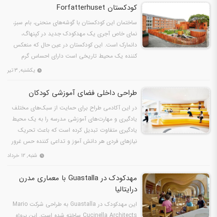
کودکستان Forfatterhuset
ساختمان این کودکستان با گوشه‌های منحنی، بام سبز،
نمای خاص آجری یک مهدکودک جدید در کپنهاگ،
دانمارک است. این کودکستان در عین حال که منعکس
کننده یک محیط تاریخی است دارای احساس گرم
مدرن است. عملیات احداث…
یکشنبه, ۳ تیر
طراحی داخلی فضای آموزشی کودکان
در این آکادمی طراح برای حمایت از سبک‌های مختلف
یادگیری و مهارت‌های آموزشی مدرسه را به یک محیط
یادگیری متفاوت تبدیل کرده است که باعث تحریک
نیازهای فردی هر دانش آموز و تداعی کننده حس غرور
آن‌ها می‌شود…
شنبه, ۱۲ خرداد
مهدکودک در Guastalla با معماری مدرن
درایتالیا
این مهدکودک در Guastalla به طراحی شرکت Mario
Cucinella Architects ساخته شده است. این پروژه