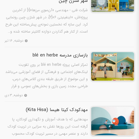
شهر شنژن چین
شرکت فنی ‌- مهندسی «آن‌سوی مرزها»[1] از آخرین
پروژه‌اش، «اینفینیتی ۶»[2]، در شهر شنژن چین رونمایی
کرد. این سازه که نخستین نمونه‌ی پیش‌ساخته این طرح
است، از کنار هم گذاردن دوازده کانتینر ساخته شده و…
دوشنبه, ۱۶ تیر
بازسازی مدرسه blé en herbe
تمرکز اصلی پروژه blé en herbe بر روی تقویت
لینک‌های اجتماعی و فرهنگی از فضای آموزشی می‌باشد
و این موضوع از طریق طبقه بندی کلاس‌های درس،
طراحی مجدد زمین بازی و بخش‌های عمومی و قرار
دادن ریز فضاهای…
دوشنبه, ۳ دی
مهدکودک کیتا هیسا (Kita Hisa)
مهدهایی که با هدف آموزش و نگهداری کودکان، پا
گرفته است این روزها نقش به سزایی در تربیت کودک
دارند و عنصر مهمی در مسیر تربیت کودک محسوب