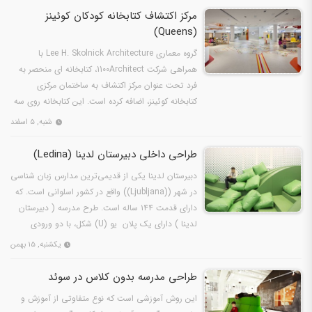
مرکز اکتشاف کتابخانه کودکان کوئینز
(Queens)
گروه معماری Lee H. Skolnick Architecture با
همراهی شرکت 1100Architect، کتابخانه ای منحصر به
فرد تحت عنوان مرکز اکتشاف به ساختمان مرکزی
کتابخانه کوئینز، اضافه کرده است. این کتابخانه روی سه
سطح از علوم…
شنبه, ۵ اسفند
طراحی داخلی دبیرستان لدینا (Ledina)
دبیرستان لدینا یکی از قدیمی‌ترین مدارس زبان شناسی
در شهر ((Ljubljana)) واقع در کشور اسلوانی است. که
دارای قدمت ۱۴۴ ساله است. طرح مدرسه ( دبیرستان
لدینا ) دارای یک پلان یو (U) شکل، با دو ورودی
اصلی…
یکشنبه, ۱۵ بهمن
طراحی مدرسه بدون کلاس در سوئد
این روش آموزشی است که نوع متفاوتی از آموزش و