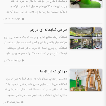
وضعیت دیگری در آموختن را بکار می‌گیرد. در روش
ویترا، آن‌ها به کلاس‌های معمول اعتقادی ندارند، و
دیدگاه سازمان مدرسه بدون کلاس بر این است که هر
روز برای هر…
چهارشنبه, ۲۷ دی
طراحی کتابخانه ای در ژنو
فرهنگ، راهکارهای شایع و موجه در یک جامعه برای رفع
هرگونه نیاز واقعی یا غیر واقعی است. به عبارت ساده تر
فرهنگ آن چیزی است که مردم با آن زندگی می‌کنند.
فرهنگ ازآنِ مردم است. فرهنگ را، مجموعه پیچیده‌ای…
چهارشنبه, ۲۰ دی
مهدکودک غار اژدها
بخشی از فضای مهدکودک غار اژدها قبلاً به عنوان سونا
استفاده می‌شد. بنابراین سعی شد بخشی از سونا را تا
جاییکه امکان پذیر است حفظ کنند. اتاقی با دیواری که
حالتی نمکی داشت ویک کابین سونا در داخل حمام،…
چهارشنبه, ۲۹ آذر