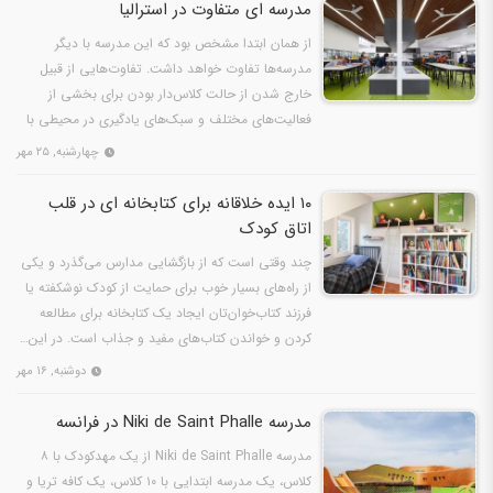
مدرسه ای متفاوت در استرالیا
از همان ابتدا مشخص بود که این مدرسه با دیگر
مدرسه‌ها تفاوت خواهد داشت. تفاوت‌هایی از قبیل
خارج شدن از حالت کلاس‌دار بودن برای بخشی از
فعالیت‌های مختلف و سبک‌های یادگیری در محیطی با
حضور افرادی با…
چهارشنبه, ۲۵ مهر
۱۰ ایده خلاقانه برای کتابخانه‌ ای در قلب
اتاق کودک
چند وقتی است که از بازگشایی مدارس می‌گذرد و یکی
از راه‌های بسیار خوب برای حمایت از کودک نوشکفته یا
فرزند کتاب‌خوان‌تان ایجاد یک کتابخانه برای مطالعه
کردن و خواندن کتاب‌های مفید و جذاب است. در این…
دوشنبه, ۱۶ مهر
مدرسه Niki de Saint Phalle در فرانسه
مدرسه Niki de Saint Phalle از یک مهدکودک با ۸
کلاس، یک مدرسه ابتدایی با ۱۰ کلاس، یک کافه تریا و