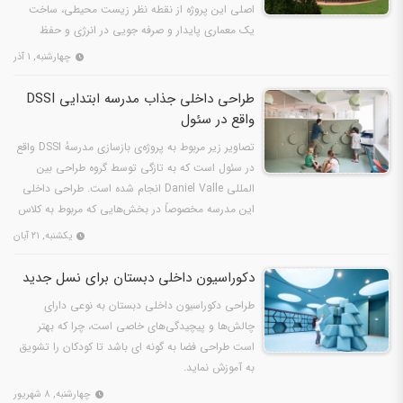
اصلی این پروژه از نقطه نظر زیست محیطی، ساخت
یک معماری پایدار و صرفه جویی در انرژی و حفظ
کیفیت زندگی برای…
چهارشنبه, ۱ آذر
طراحی داخلی جذاب مدرسه ابتدایی DSSI
واقع در سئول
تصاویر زیر مربوط به پروژه‌ی بازسازی مدرسهٔ DSSI واقع
در سئول است که به تازگی توسط گروه طراحی بین
المللی Daniel Valle انجام شده است. طراحی داخلی
این مدرسه مخصوصاً در بخش‌هایی که مربوط به کلاس
اول و…
یکشنبه, ۲۱ آبان
دکوراسیون داخلی دبستان برای نسل جدید
طراحی دکوراسیون داخلی دبستان به نوعی دارای
چالش‌ها و پیچیدگی‌های خاصی است، چرا که بهتر
است طراحی فضا به گونه ای باشد تا کودکان را تشویق
به آموزش نماید.
چهارشنبه, ۸ شهریور