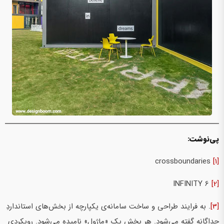
پی‌نوشت:
crossboundaries
[1]
INFINITY 6
[2]
[3]
. به فرایند طراحی و ساخت سامانه‌ی یکپارچه از بخش‌های استانداردِ
جداگانه گفته می‌شود. هر بخش یک «ماژول» نامیده می‌شود. رویکردی