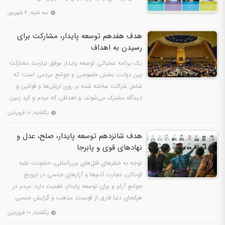
سه شنبه, ۴ شهریور
هدف هفدهم توسعه پایدار، مشارکت برای
رسیدن به اهداف
یک برنامه عملیاتی توسعه پایدار موفق نیازمند مشارکت
بین دولت، بخش خصوصی و جوامع مردمی است؛ که
شامل شراکت ساخته شده بر روی ارزش‌ها و قوانین و
دیدگاه مشترک می‌شوند، و اهدافی که مردم و کره زمین
مرکز توجه…
یکشنبه, ۱۰ فروردین
هدف شانزدهم توسعه پایدار، صلح، عدل و
نهادهای قوی و پابرجا
توجه به خطرهای قتل‌های بین‌المللی، خشونت علیه
کودکان، تجارت آدم‌ها و آزارهای جنسی در ترویج
جوامع آرام و برای توسعه پایدار، اهمیت دارد. مردم در
هرکجای دنیا فارق از قومیت، مذهب و گرایش جنسی
خود، باید…
یکشنبه, ۱۰ فروردین