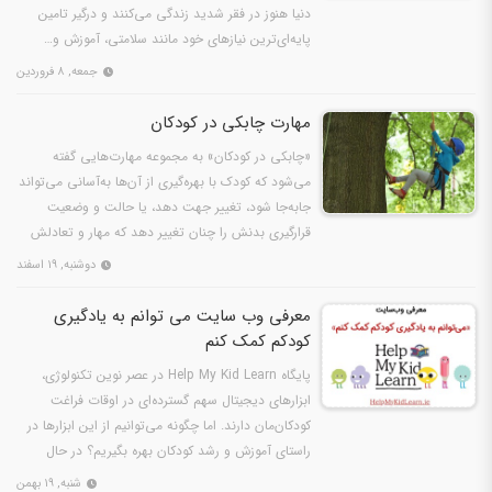
دنیا هنوز در فقر شدید زندگی می‌کنند و درگیر تامین
پایه‌ای‌ترین نیاز‌های خود مانند سلامتی، آموزش و…
جمعه, ۸ فروردین
مهارت چابکی در کودکان
«چابکی در کودکان» به مجموعه مهارت‌هایی گفته
می‌شود که کودک با بهره‌گیری از آن‌ها به‌آسانی می‌تواند
جابه‌جا شود، تغییر جهت دهد، یا حالت و وضعیت
قرارگیری بدنش را چنان تغییر دهد که مهار و تعادلش
برهم…
دوشنبه, ۱۹ اسفند
معرفی وب سایت می‌ توانم به یادگیری
کودکم کمک کنم
پایگاه Help My Kid Learn در عصر نوین تکنولوژی،
ابزارهای دیجیتال سهم گسترده‌ای در اوقات فراغت
کودکان‌مان دارند. اما چگونه می‌توانیم از این ابزارها در
راستای آموزش و رشد کودکان بهره بگیریم؟ در حال
حاضر…
شنبه, ۱۹ بهمن