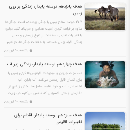
هدف پانزدهم توسعه پایدار، زندگی بر روی
زمین
30.7 درصد سطح زمین را جنگل پوشانده است. جنگل‌ها
علاوه بر فراهم کردن امنیت غذایی و سرپناه، کلید مبارزه
با تغییرات اقلیمی، حفاظت از تنوع زیستی و محل
زندگی افراد بومی هستند. با حفاظت جنگل‌ها، خواهیم…
یکشنبه, ۱۰ فروردین
هدف چهاردهم توسعه پایدار، زندگی زیر آب‌
دما، مواد، جریان و موجودات اقیانوس‌ها کره‌ی زمین را
برای انسان قابل زیستن می‌کند. آب باران، آب
آشامیدنی، آب و هوا، اقلیم، ساحل‌ها، بخش زیادی از
غذایمان و حتی اکسیژنی که تنفس می‌کنیم در نهایت
از…
یکشنبه, ۱۰ فروردین
هدف سیزدهم توسعه پایدار، اقدام برای
تغییرات اقلیمی