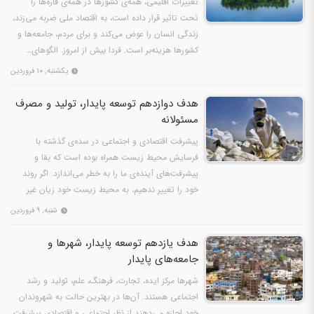
تغییرات اقلیمی، همه‌ی کشورها در همه‌ی قاره‌ها را
تحت تاثیر قرار داده است، به اقتصاد ملی ضربه می‌زند،
زندگی انسان را عوض می‌کند و برای مردم، جامعه‌ها و
کشورها هزینه‌بر است. فردا بیش از امروز. الگوهای…
یکشنبه, ۱۰ فروردین
هدف دوازدهم توسعه پایدار، تولید و مصرف
مسئولانه
پیشرفت اقتصادی و اجتماعی در سده‌ی گذشته با
فرسایش محیط زیست همراه بوده است که بقا و
پیشرفت‌های آینده‌ی ما را به خطر می‌اندازد. اگر روند
خود را تغییر ندهیم، به محیط زیست خود زیان غیر
قابل جبرانی وارد…
شنبه, ۹ فروردین
هدف یازدهم توسعه پایدار، شهرها و
جامعه‌های پایدار
شهرها مرکز ایده‌، تجارت، فرهنگ، علم، تولید و رشد
اجتماعی هستند. آن‌ها در بهترین حالت به شهروندان
خود اجازه می‌دهند از نظر اجتماعی و اقتصادی پیشرفت