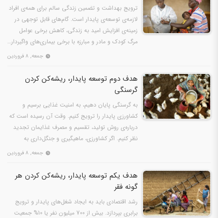
ترویج بهداشت و تضمین زندگی سالم برای همه‌ی افراد
لازمه‌ی توسعه‌ی پایدار است. گام‌های قابل توجهی در
زمینه‌ی افزایش امید به زندگی، کاهش برخی عوامل
مرگ کودک و مادر و مبارزه با برخی بیماری‌های واگیردار…
جمعه, ۸ فروردین
هدف دوم توسعه پایدار، ریشه‌کن کردن
گرسنگی
به گرسنگی پایان دهیم، به امنیت غذایی برسیم و
کشاورزی پایدار را ترویج کنیم. وقت آن رسیده است که
درباره‌ی روش تولید، تقسیم و مصرف غذایمان تجدید
نظر کنیم. اگر کشاورزی، ماهیگیری و جنگل‌داری به
درستی…
جمعه, ۸ فروردین
هدف یکم توسعه پایدار، ریشه‌کن کردن هر
گونه فقر
رشد اقتصادی باید به ایجاد شغل‌های پایدار و ترویج
برابری بپردازد. بیش از 700 میلیون نفر یا 10% جمعیت