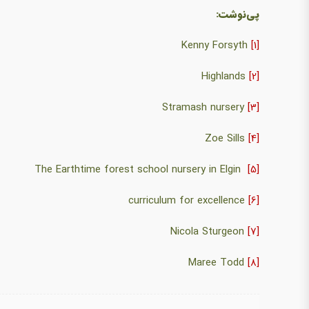
پی‌نوشت:
Kenny Forsyth
[1]
Highlands
[2]
Stramash nursery
[3]
Zoe Sills
[4]
The Earthtime forest school nursery in Elgin
[5]
curriculum for excellence
[6]
Nicola Sturgeon
[7]
Maree Todd
[8]