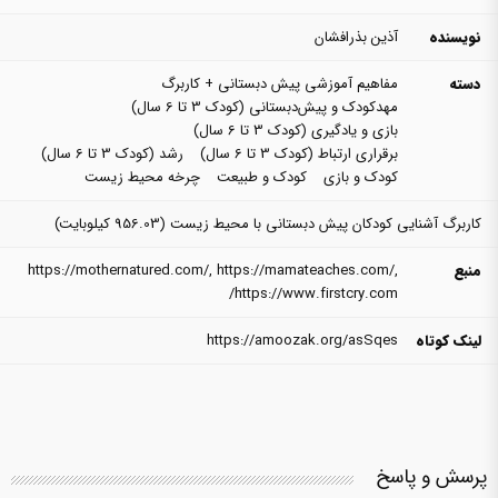
نویسنده
آذین بذرافشان
دسته
مفاهیم آموزشی پیش دبستانی + کاربرگ
مهدکودک و پیش‌دبستانی (کودک 3 تا 6 سال)
بازی و یادگیری (کودک 3 تا 6 سال)
برقراری ارتباط (کودک 3 تا 6 سال)
رشد (کودک 3 تا 6 سال)
کودک و بازی
کودک و طبیعت
چرخه محیط زیست
کاربرگ آشنایی کودکان پیش ‌دبستانی با محیط ‌زیست
(956.03 کیلوبایت)
منبع
,
https://mamateaches.com/
,
https://mothernatured.com/
https://www.firstcry.com/
لینک کوتاه
https://amoozak.org/asSqes
پرسش و پاسخ