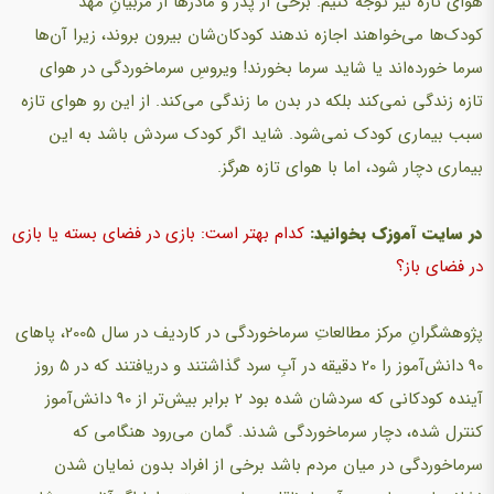
هوای تازه نیز توجه کنیم. برخی از پدر و مادرها از مربیانِ مهد
كودک‌ها می‌خواهند اجازه ندهند کودکان‌شان بیرون بروند، زیرا آن‌ها
سرما خورده‌اند یا شاید سرما بخورند! ویروسِ سرماخوردگی در هوای
تازه زندگی نمی‌كند بلكه در بدن ما زندگی می‌كند. از این رو هوای تازه
سبب بیماری کودک نمی‌شود. شاید اگر کودک سردش باشد به ‌این
بیماری دچار شود، اما با هوای تازه هرگز.
در سایت آموزک بخوانید:
کدام بهتر است: بازی در فضای بسته یا بازی
در فضای باز؟
پژوهشگرانِ مركز مطالعاتِ سرماخوردگی در كاردیف در سال 2005، پاهای
90 دانش‌آموز را 20 دقیقه در آبِ سرد گذاشتند و دریافتند كه در 5 روز
آینده کودکانی كه سردشان شده بود 2 برابر بیش‌تر از 90 دانش‌آموز
كنترل شده، دچار سرماخوردگی شدند. گمان می‌رود هنگامی كه
سرماخوردگی در میان مردم باشد برخی از افراد بدون نمایان شدن