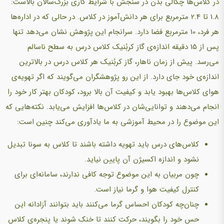
در كلاس‌ها چگالی بدن در سنجش با شرایط كاری بزرگ‌سالان بالاست:
1.8 تا 2.4 مترمربع برای هر دانش‌آموز در كلاس. در حالی كه در اداره‌ها
هر فرد، 10 مترمربع فضا دارد. سرانجام این پژوهش نشان می‌دهد تنها
پس از 15 دقیقه اندازه‌ی گاز کربُنیک کلاس درس به سطح ناسالم
می‌رسد. پیش از زمان ناهار، گاز کربُنیک هر کلاس درس در بالاترین
اندازه‌ی خود جای دارد. از این رو پژوهشگران می‌گویند كه‌ اگر تهویه‌ی
هوای كلاس‌ها بهبود یابد و كیفیت آن بالا برود، کودکان بهتر كار خود را
انجام می‌دهند و توانایی‌شان در كلاس‌ها افزایش می‌یابد. نكته‌هایی كه‌
این موضوع را در محیط آموزشی به ما یادآوری می‌كند چنین است:
كلاس‌های درس باید تهویه داشته باشند تا کلاس به سونا تبدیل
نشود و اندازه ‌اكسیژن آن پایین نیاید.
چون مربیان به این موضوع توجه كافی ندارند، سامانه‌ای برای
كنترل كیفیت هوا و گرما نیاز است.
چنان‌چه کودکان احساس گرما می‌كنند باید بتوانند آزادانه‌ این
حس خود را بگویند، حركت كنند تا خنک شوند یا پنجره‌ی کلاس