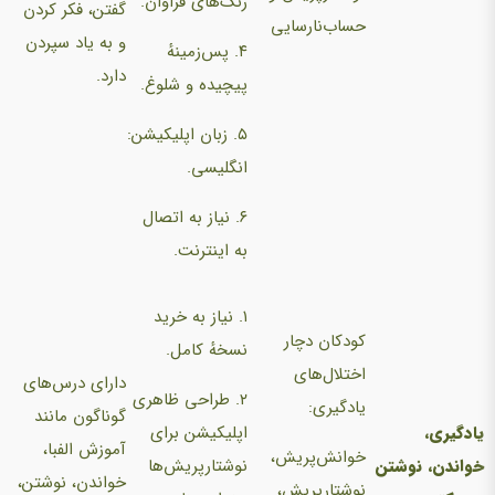
رنگ‌های فراوان.
گفتن، فکر کردن
حساب‌نارسایی
و به یاد سپردن
۴. پس‌زمینهٔ
دارد.
پیچیده و شلوغ.
۵. زبان اپلیکیشن:
انگلیسی.
۶. نیاز به اتصال
به اینترنت.
۱. نیاز به خرید
کودکان دچار
نسخهٔ کامل.
اختلال‌های
دارای درس‌های
۲. طراحی ظاهری
یادگیری:
گوناگون مانند
یادگیری،
اپلیکیشن برای
آموزش الفبا،
خوانش‌پریش،
خواندن، نوشتن
نوشتارپریش‌ها
خواندن، نوشتن،
نوشتارپریش،