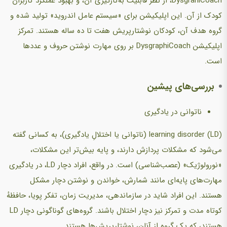
DysgrahiCoach، از نظر قابلیت به‌کارگیری آن، و بهبود عملکرد کاربران
کودک از آن. این اپلیکیشن برای «سیستم عامل اندروید» تولید شده و
گروه هدف آن، کودکان نوشتارپریش هفت تا ده ساله هستند. تمرکز
اپلیکیشن DysgraphiCoach بر روی مهارت نوشتن حروف و عددها
است.
بررسی‌های پیشین
ناتوانی در یادگیری
(learning disorder (LD (ناتوانی یا اختلالِ یادگیری)، به کسانی گفته
می‌شود که مشکلات پردازش دارند، و پایه بیش‌تر این مشکلات،
«نورولوژیک» (عصب‌شناسی) است. در واقع، افراد دچار LD، در یادگیری
مهارت‌های پایه‌ای مانند شمارش، خواندن و نوشتن دچار مشکل
هستند. این افراد شاید در سازماندهی، مدیریت زمان، تفکر پویا، حافظهٔ
کوتاه مدت و تمرکز نیز دچار اختلال باشند. گروه‌های گوناگونی دچار LD
هستند، که یک گروه از آنان، نوشتارپریش‌ها هستند.