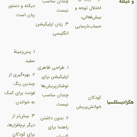
و دیکته
چندان مناسب
دیکته و دستور
اختلال توجه و
نیست.
زبان است.
بیش‌فعالی،
۳. زبان اپلیکیشن:
حساب‌نارسایی
انگلیسی.
۱. پس‌زمینهٔ
سفید.
۱. طراحی ظاهری
۲. بهره‌گیری از
اپلیکیشن برای
چندین رنگ
نوشتارپریش‌ها
فونت برای کمک
چندان مناسب
کودکان
هگزادیسلکسیا
به خواندن.
نیست.
خوانش‌پریش
۳. بیش‌تر از
۲. بدون داشتن
دیگر نرم‌افزارها،
راهنما برای
برای کودکان
کاربران.