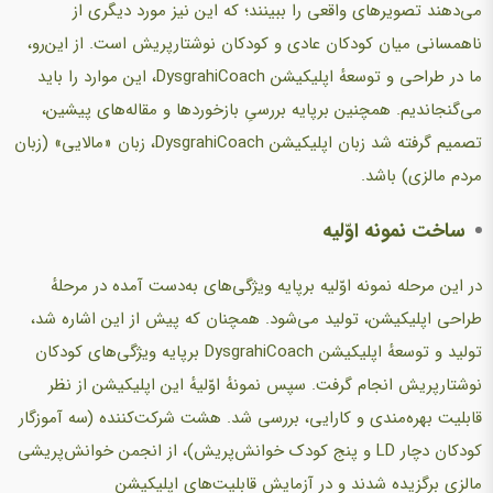
می‌دهند تصویرهای واقعی را ببینند؛ که این نیز مورد دیگری از
ناهمسانی میان کودکان عادی و کودکان نوشتارپریش است. از این‌رو،
ما در طراحی و توسعهٔ اپلیکیشن DysgrahiCoach، این موارد را باید
می‌گنجاندیم. همچنین برپایه بررسیِ بازخوردها و مقاله‌های پیشین،
تصمیم گرفته شد زبان اپلیکیشن DysgrahiCoach، زبان «مالایی» (زبان
مردم مالزی) باشد.
ساخت نمونه اوّلیه
در این مرحله نمونه اوّلیه برپایه ویژگی‌های به‌دست آمده در مرحلهٔ
طراحی اپلیکیشن، تولید می‌شود. همچنان که پیش از این اشاره شد،
تولید و توسعهٔ اپلیکیشن DysgrahiCoach برپایه ویژگی‌های کودکان
نوشتارپریش انجام گرفت. سپس نمونهٔ اوّلیهٔ این اپلیکیشن از نظر
قابلیت بهره‌مندی و کارایی، بررسی شد. هشت شرکت‌کننده (سه آموزگار
کودکان دچار LD و پنج کودک خوانش‌پریش)، از انجمن خوانش‌پریشی
مالزی برگزیده شدند و در آزمایش قابلیت‌های اپلیکیشن