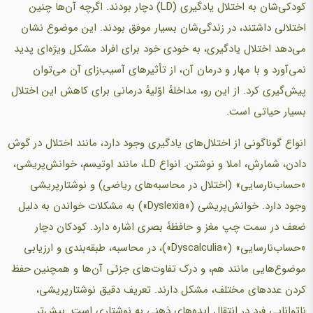
کودکی‌شان به اختلال یادگیری (LD) دچار بودند. اگرچه آن‌ها چنین
اختلالی داشتند، در زندگی‌شان بسیار موفق بودند. این موضوع نشان
می‌دهد اختلال یادگیری، به خودی خود برای افراد مشکل ویژه‌ای پدید
نمی‌آورد و با مهار و درمان آن، از تأثیرهای آسیب‌زای آن می‌توان
پیش‌گیری کرد. از این رو، مداخلهٔ اوّلیهٔ درمانی برای کاهش این اختلال
بسیار حیاتی است.
انواع گوناگونی از اختلال‌های یادگیری وجود دارد، مانند اختلال در گوش
دادن، شمارش، املا و نوشتن. انواع LD، مانند اوتیسم، خوانش‌پریشی،
«حساب‌نارسایی» (اختلال در محاسبه‌های ریاضی) و نوشتارپریشی
وجود دارد. خوانش‌پریشی («Dyslexia») به مشکلات خواندن به دلیل
ضعف در سمت چپ مغز و حافظهٔ بصری اشاره دارد. کودکان دچار
«حساب‌نارسایی» («Dyscalculia»)، در محاسبه، طبقه‌بندی و ارزیابی
موضوع‌هایی مانند هم، و درک تفاوت‌های جزئی آن‌ها و همچنین حفظ
کردن عددهای مختلف، مشکل دارند. تعریف دقیق نوشتارپریشی،
ناتوانایی فرد در انتقال ایده‌های ذهنی به نوشتاری است. بیش‌تر