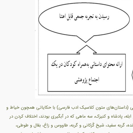
چنانچه محتوایی (داستان‌های متون کلاسیک ادب فارسی) با حکایاتی همچون خیاط و
 ابله، پادشاه و کنیزک، سه ماهی که در آبگیری بودند، اختلاف کردن در
گربه سفید، شیخ گَرَکانی و گربه، طاووس و زاغ، بقال و طوطی،