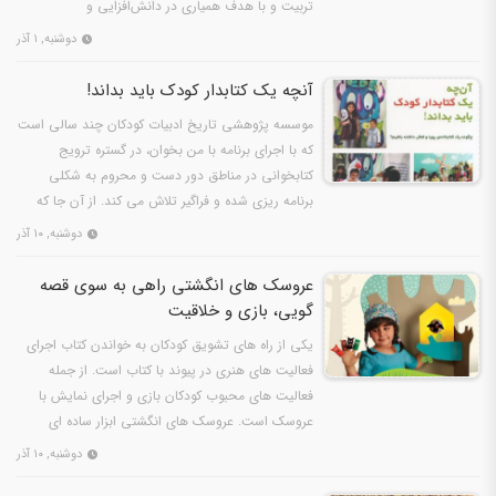
تربیت و با هدف همیاری در دانش‌افزایی و
نگرش‌سازی…
دوشنبه, ۱ آذر
آنچه یک کتابدار کودک باید بداند!
موسسه پژوهشی تاریخ ادبیات کودکان چند سالی است
که با اجرای برنامه با من بخوان، در گستره ترویج
کتابخوانی در مناطق دور دست و محروم به شکلی
برنامه ریزی شده و فراگیر تلاش می کند. از آن جا که
موضوع تشکیل…
دوشنبه, ۱۰ آذر
عروسک های انگشتی راهی به سوی قصه
گویی، بازی و خلاقیت
یکی از راه های تشویق کودکان به خواندن کتاب اجرای
فعالیت های هنری در پیوند با کتاب است. از جمله
فعالیت های محبوب کودکان بازی و اجرای نمایش با
عروسک است. عروسک های انگشتی ابزار ساده ای
هستند که نه تنها…
دوشنبه, ۱۰ آذر