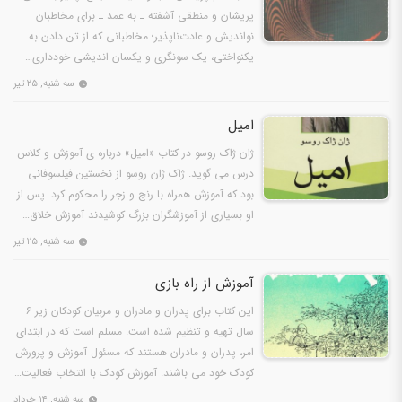
پریشان‌ و منطقی آشفته‌ ـ به‌ عمد ـ برای مخاطبان‌
نواندیش‌ و عادت‌ناپذیر؛ مخاطبانی که‌ از تن‌ دادن‌ به‌
یکنواختی، یک‌ سونگری و یکسان‌ اندیشی خودداری…
سه شنبه, ۲۵ تیر
امیل
ژان ژاک روسو در کتاب «امیل» درباره ى آموزش و کلاس
درس مى گوید. ژاک ژان روسو از نخستین فیلسوفانى
بود که آموزش همراه با رنج و زجر را محکوم کرد. پس از
او بسیارى از آموزشگران بزرگ کوشیدند آموزش خلاق…
سه شنبه, ۲۵ تیر
آموزش از راه بازی
این کتاب برای پدران و مادران و مربیان کودکان زیر ۶
سال تهیه و تنظیم شده است. مسلم است که در ابتدای
امر، پدران و مادران هستند که مسئول آموزش و پرورش
کودک خود می باشند. آموزش کودک با انتخاب فعالیت…
سه شنبه, ۱۴ خرداد