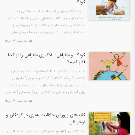
کودک
در پیش‌گفتار مترجم کتاب آمده است: «کتابی که در
دست دارید یک کتاب راهنمای علمی ریاضیات دبستان
است که بر پایه خلاقیت و کشف کودک و روش حل
مسئله قرار دارد.... در این روش، بر خلاف روش های
مرسوم، آموزگار…
سه شنبه, ۲۹ مرداد
کودک و جغرافی: یادگیری جغرافی را از کجا
آغاز کنیم؟
آیا می توان کودکان ٢ تا ٦ ساله را با دانش جغرافی
آشنا کرد؟ چگونه؟ کتاب" کودک و جغرافی" مادران و
پدران و مربیان را با راهکارهایی علمی، ساده و جذاب
برای آموزش جغرافی به کودکان این گروه سنی آشنا می
کند…
سه شنبه, ۲۹ مرداد
کلیدهای پرورش خلاقیت هنری در کودکان و
نوجوانان
خط کشیدن، آغاز مرحله نوشتن و خواندن است. افزون