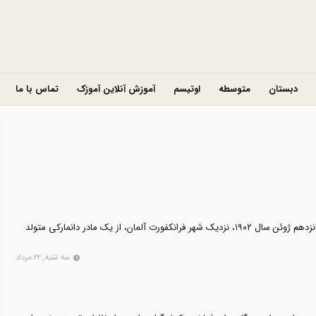
دبستان
متوسطه
اوتیسم
آموزش آنلاین آموزک
تماس با ما
«اریک هامبور گراریکسون» در پانزدهم ژوئن سال ۱۹۰۲، نزدیک شهر فرانکفورت آلمان، از یک مادر دانمارکی متولد
سه شنبه, ۲۲ مرداد