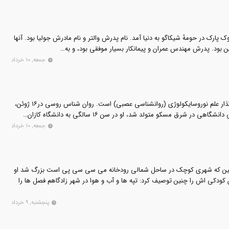
جرز در ۸ ژانویهٔ ۱۹۰۲ در اوک پارک در حومهٔ شیکاگو به دنیا آمد. نام پدرش والتر و نام مادرش جولیا بود. آنها
ن بود. پدرش مهندس عمران و پیمانکار بسیار موفقی بود، و به…
جمعه, ۱۰ خرداد
الکساندر رومانوویچ لوریا، بنیان‌گذار علم نوروسایکولوژی (روانشناسی عصبی) است. روان شناس روسی در۱۶ ژوئن،
جمعه, ۱۰ خرداد
نسین که شهری کوچک در ساحل شمالی رودخانه می سی سی پی است بزرگ شد او
کودکی اش را چنین توصیف کرد: تپه ها و آب و هوا در شهر زادگاهم فصل ها را
پنجشنبه, ۹ خرداد