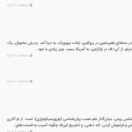
پنجشنبه, ۹ خرداد
براهام مازلو در اول آوریل ۱۹۰۸ در محله‌ای فقیرنشین در بروکلین، ایالت نیویورک، به دنیا آمد. پدرش ساموئل، یک
و، از کی¬اِف در اوکراین، به آمریکا رسید، چیز زیادی با خود…
پنجشنبه, ۹ خرداد
پنجشنبه, ۹ خرداد
۱-درگذشته ۱۹۷۷) روان‌شناس روس، بنیان‌گذار علم عصب-روان‌شناسی (نوروپسیکولوژی)، است. از او آثاری
وختن و فراموش کردن، کند ذهنی، و تشریح این‌که چگونه آسیب به قسمت‌های…
پنجشنبه, ۹ خرداد