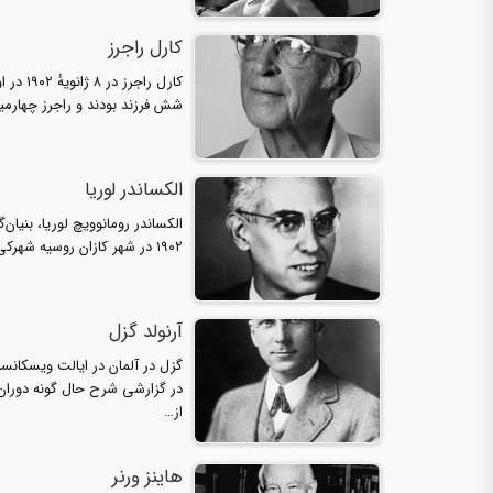
کارل راجرز
کارل را
شش فرزند بودند و راجرز چهارمی
الکساندر لوریا
۱۹۰۲ در شهر کازان روسیه شهرکی دانشگاهی در شرق مسکو متولد شد، او در سن ۱۶ سالگی به دانشگاه کازان…
آرنولد گزل
گزل در آلمان در ایالت ویسکا
در گزارشی شرح حال گونه دوران 
از…
هاینز ورنر