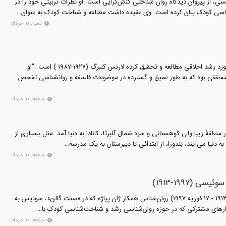
، از پیروان دیدگاه روان شناختی کنش‌گرایی است. او نظرات تربیتی خود را در
اسی کودک بیان کرده است. وی عقیده داشت مطالعه و شناخت کودک به عنوان…
شنبه, ۱۱ خرداد
تاثیرگذارترین روانشناس که در مورد رشد اخلاقی مطالعه و تحقیق کرده لارنس کلبرگ (1927-1987 ) است ."او
حققی بود که به طور عمیق و گسترده در موضوعات فلسفه و روانشناسی تفحص
جمعه, ۱۰ خرداد
رت بندورا در ۴ دسامبر ۱۹۲۵ در منطقهٔ زیبا ولی کوهستانی و سرد شمال آلبرتا، کانادا به دنیا آمد. مثل بسیاری از
دنیا می‌آیند، بندورا، از ابتدائی تا دبیرستان به یک مدرسه…
جمعه, ۱۰ خرداد
ی (1997-1913)
باربل الیزابت اینهلدر (15 آوریل 1913 - 17 فوریه 1997) روان‌شناس همکار ژان پیاژه که در «سنت گالن»، سوئیس به
 کارهای مشترکی که در حوزه روان‌شناسی رشد و شناخت‌شناسی کودک با…
جمعه, ۱۰ خرداد