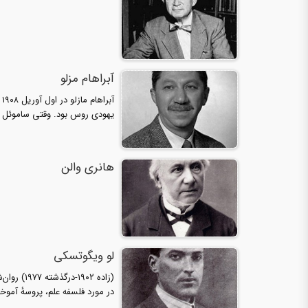
آبراهام مزلو
آ
یهودی روس بود. وقتی ساموئل مزل
هانری والن
لو ویگوتسکی
(زاده ۹۰۲
در مورد فلسفه علم، پروسهٔ آم