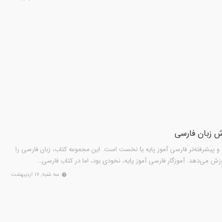
ی 2 بخش ميانى و پيشرفته‌تر فارسى‌ آموز پايه يا نخست است. اين مجموعه کتاب، زبان فارسى را
وزش مى‌دهد. آموزگار فارسى‌ آموز پايه، نخودى بود، اما در کتاب فارسی…
سه شنبه, ۱۷ اردیبهشت