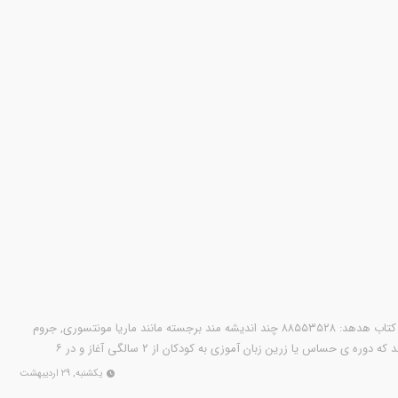
پخش چیستا: ۸۸۷۱۸۷۵۷ پخش کتاب هدهد: ۸۸۵۵۳۵۲۸ چند اندیشه مند برجسته مانند ماریا مونتسوری, جروم
برونر و نوآم چامسکی براین باورند که دوره ی حساس یا زرین زبان آموزی به کودکان از ۲ سالگی آغاز و در ۶
یکشنبه, ۲۹ اردیبهشت