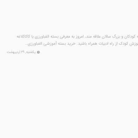
دکان و بزرگ سالان علاقه مند، امروز به معرفی بسته الفبا‌ورزی با کاکا‌کلاغه
وزش کودک از راه ادبیات همراه باشید. خرید بسته آموزشی الفبا‌ورزی…
یکشنبه, ۲۹ اردیبهشت