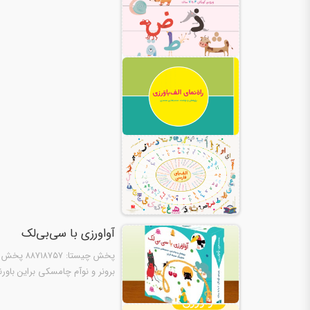
آواورزی با سی‌بی‌لک
سالگی…