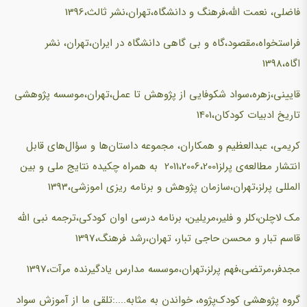
فاضلی، نعمت الله،فرهنگ و دانشگاه،تهران،نشر ثالث،1396
فراستخواه،مقصود،گاه و بی گاهی دانشگاه در ایران،تهران، نشر
اگاه،1398
قایینی،زهره،سواد شکوفایی از پژوهش تا عمل،تهران،موسسه پژوهشی
تاریخ ادبیات کودکان،1401
کریمی، عبدالعظیم و همکاران، مجموعه داستان‌ها و سؤال‌های قابل
انتشار مطالعه‌ی پرلز2011،2006،2001 به همراه چکیده نتایج ملی و بین
المللی پرلز،تهران،سازمان پژوهش و برنامه ریزی اموزشی،1393
مک لاچلن،کلر و فلیر،مریلین، برنامه درسی اوان کودکی،ترجمه نبی الله
قاسم تبار و محسن حاجی تبار، تهران،رشد فرهنگ،1397
مجدفر،مرتضی،فهم پرلز،تهران،موسسه مدارس یادگیرنده مرآت،1397
گروه پژوهشی کودک‌پژوه، خواندن به مثابه....:تلقی ما از آموزش سواد