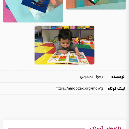
نویسنده
رسول محمودی
لینک کوتاه
https://amoozak.org/md17g
تازه‌های آموزک