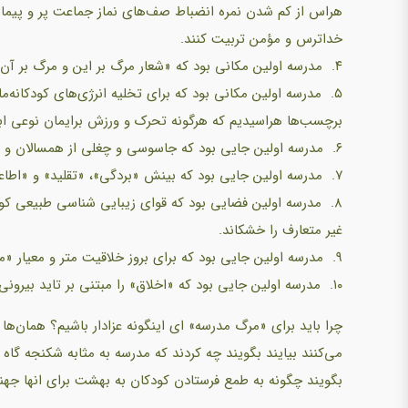
هراس از کم شدن نمره انضباط صف‌های نماز جماعت پر و پیمان ب
خداترس و مؤمن تربیت کنند.
۴. مدرسه اولین مکانی بود که «شعار مرگ بر این و مرگ بر آن» را هر صبح بر گلوی کودکانه ما میخکوب می‌کرد.
۵. مدرسه اولین مکانی بود که برای تخلیه انرژی‌های کودکانه
برچسب‌ها هراسیدیم که هرگونه تحرک و ورزش برایمان نوعی اب
۶. مدرسه اولین جایی بود که جاسوسی و چغلی از همسالان و تفتیش حریم خصوصی را قبح زدایی کرد.
۷. مدرسه اولین جایی بود که بینش «بردگی»، «تقلید» و «اطاعت بدون چون و چرا و پادگانی» را توجیه کرد و قداست بخشید.
۸. مدرسه اولین فضایی بود که قوای زیبایی شناسی طبیعی کود
غیر متعارف را خشکاند.
۹. مدرسه اولین جایی بود که برای بروز خلاقیت متر و معیار «مصلحت» تبیین کرد.
۱۰. مدرسه اولین جایی بود که «اخلاق» را مبتنی بر تاید بیرونی نه خودانگیختگی و وجدان درونی تباه کرد.
چرا باید برای «مرگ مدرسه» ای اینگونه عزادار باشیم؟ همان‌ها ک
می‌کنند بیایند بگویند چه کردند که مدرسه به مثابه شکنجه گا
بگویند چگونه به طمع فرستادن کودکان به بهشت برای انها جهن