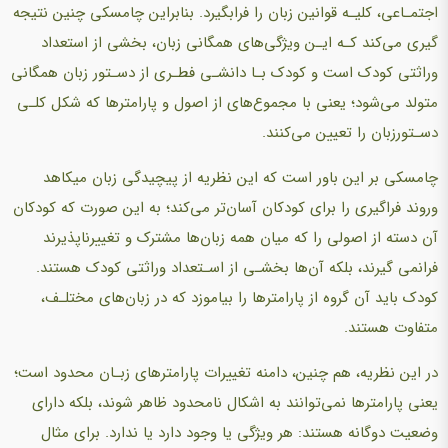
اجتمـاعی، کلیـه قوانین زبان را فرابگیرد. بنابراین چامسکی چنین نتیجه
گیری می‌کند کـه ایـن ویژگی‌های همگانی زبان، بخشی از استعداد
وراثتی کودک است و کودک بـا دانشـی فطـری از دسـتور زبان همگانی
متولد می‌شود؛ یعنی با مجموع‌های از اصول و پارامترها که شکل کلـی
دسـتورزبان را تعیین می‌کنند.
چامسکی بر این باور است که این نظریه از پیچیدگی زبان میکاهد
وروند فراگیری را برای کودکان آسان‌تر می‌کند؛ به این صورت که کودکان
آن دسته از اصولی را که میان همه زبان‌ها مشترک و تغییرناپذیرند
فرانمی گیرند، بلکه آن‌ها بخشـی از اسـتعداد وراثتی کودک هستند.
کودک باید آن گروه از پارامترها را بیاموزد که در زبان‌های مختلـف،
متفاوت هستند.
در این نظریه، هم چنین، دامنه تغییرات پارامترهای زبـان محدود است؛
یعنی پارامترها نمی‌توانند به اشکال نامحدود ظاهر شوند، بلکه دارای
وضعیت دوگانه هستند: هر ویژگی یا وجود دارد یا ندارد. برای مثال