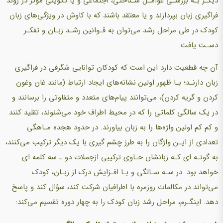
دیگـر بـه بررسـی عوامـل شـناختی، اجتماعی و یا تکوینی مؤثر در روند
فراگیری زبان بپردازند و یا معتقد باشند که با کاوش در ویژگی‌های زبان
کودک در طی مراحل رشد می‌توان به قـوانین رشـد زبـان و تفکـر
دسـت یافت.
آن چه قطعیت دارد این است که کودکان توانایی شگرفی در فراگیری
زبان دارنـد؛ بـا ظهور اولین نشانه‌های ایجاد ارتباط (مانند غان وغون
کردن و گریه کردن)، می‌توانند پیام‌های متعدد و متفاوتی را برسانند و
در یک سالگی کلماتی را که در محیط اطراف خود می‌شنوند، تقلید کنند
و کم کم اولین واژه‌ها را به زبان بیاورند. در حدود هجده مـاهگی
تعدادی از ایـن واژگان را به طرز چشم گیری با یک دیگر ترکیب می‌کنند،
به گونـه ای کـه زبانشان حـاوی ترکیبی ازجملات دو ـ سه کلمه ای
خواهد بود. در سـه سـالگی و بـا افـزایش درک از زبـان، کودک
می‌تواند در مکالمات روزمره با اطرافیان شرکت کند، سؤال کند و پاسخ
دهد. اینگـرم، مراحل رشد زبان کودک را به چهار دوره تقسیم می‌کند: