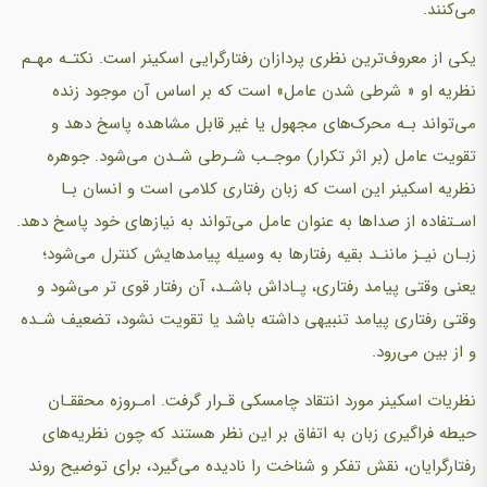
می‌کنند.
یکی از معروف‌ترین نظری پردازان رفتارگرایی اسکینر است. نکتـه مهـم
نظریه او « شرطی شدن عامل» است که بر اساس آن موجود زنده
می‌تواند بـه محرک‌های مجهول یا غیر قابل مشاهده پاسخ دهد و
تقویت عامل (بر اثر تکرار) موجـب شـرطی شـدن می‌شود. جوهره
نظریه اسکینر این است که زبان رفتاری کلامی است و انسان بـا
اسـتفاده از صداها به عنوان عامل می‌تواند به نیازهای خود پاسخ دهد.
زبـان نیـز ماننـد بقیه رفتارها به وسیله پیامدهایش کنترل می‌شود؛
یعنی وقتی پیامد رفتاری، پـاداش باشـد، آن رفتار قوی تر می‌شود و
وقتی رفتاری پیامد تنبیهی داشته باشد یا تقویت نشود، تضعیف شـده
و از بین می‌رود.
نظریات اسکینر مورد انتقاد چامسکی قـرار گرفت. امـروزه محققـان
حیطه فراگیری زبان به اتفاق بر این نظر هستند که چون نظریه‌های
رفتارگرایان، نقش تفکر و شناخت را نادیده می‌گیرد، برای توضیح روند