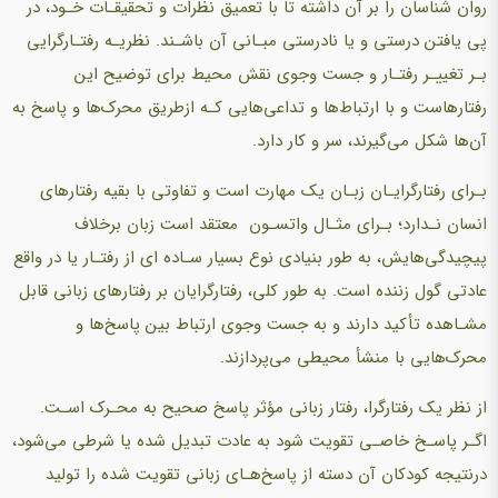
روان شناسان را بر آن داشته تا با تعمیق نظرات و تحقیقـات خـود، در
پی یافتن درستی و یا نادرستی مبـانی آن باشـند. نظریـه رفتـارگرایی
بـر تغییـر رفتـار و جست وجوی نقش محیط برای توضیح این
رفتارهاست و با ارتباط‌ها و تداعی‌هایی کـه ازطریق محرک‌ها و پاسخ به
آن‌ها شکل می‌گیرند، سر و کار دارد.
بـرای رفتارگرایـان زبـان یک مهارت است و تفاوتی با بقیه رفتارهای
انسان نـدارد؛ بـرای مثـال واتسـون معتقد است زبان برخلاف
پیچیدگی‌هایش، به طور بنیادی نوع بسیار سـاده ای از رفتـار یا در واقع
عادتی گول زننده است. به طور کلی، رفتارگرایان بر رفتارهای زبانی قابل
مشـاهده تأکید دارند و به جست وجوی ارتباط بین پاسخ‌ها و
محرک‌هایی با منشأ محیطی می‌پردازند.
از نظر یک رفتارگرا، رفتار زبانی مؤثر پاسخ صحیح به محـرک اسـت.
اگـر پاسـخ خاصـی تقویت شود به عادت تبدیل شده یا شرطی می‌شود،
درنتیجه کودکان آن دسته از پاسخ‌هـای زبانی تقویت شده را تولید