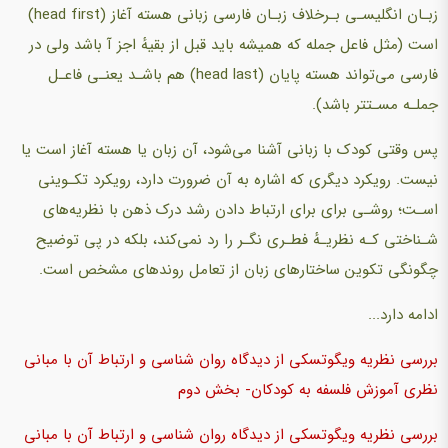
زبـان انگلیسـی بـرخلاف زبـان فارسی زبانی هسته آغاز (head first)
است (مثل فاعل جمله که همیشه باید قبل از بقیهٔ اجز آ باشد ولی در
فارسی می‌تواند هسته پایان (head last) هم باشـد یعنـی فاعـل
جملـه مسـتتر باشد).
پس وقتی کودک با زبانی آشنا می‌شود، آن زبان یا هسته آغاز است یا
نیست. رویکرد دیگری که اشاره به آن ضرورت دارد، رویکرد تکـوینی
اسـت؛ روشـی برای برای ارتباط دادن رشد درک ذهن با نظریه‌های
شـناختی کـه نظریـهٔ فطـری نگـر را رد نمی‌کند، بلکه در پی توضیح
چگونگی تکوین ساختارهای زبان از تعامل روندهای مشخص است.
ادامه دارد...
بررسی نظریه ویگوتسکی از دیدگاه روان شناسی و ارتباط آن با مبانی
نظری آموزش فلسفه به کودکان- بخش دوم
بررسی نظریه ویگوتسکی از دیدگاه روان شناسی و ارتباط آن با مبانی