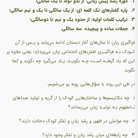
۱. دوره رشد پیش زبانی: از بدو تولد تا یک سالگی؛
۲. پاره گفتارهای تک کلمه ای: از یک سالگی تا یک و نیم سالگی؛
۳. ترکیب کلمات اولیه: از حدود یک و نیم تا دوسالگی؛
۴. جملات ساده و پیچیده: سه سالگی.
فراگیری زبان تا سال‌های آغاز دبستان ادامه می‌یابد و پـس از آن
کـودک بـه فراگیـری نقش‌های اجتماعی زبان می‌پردازد؛ یعنی علاوه بر
این که یاد گرفتـه اسـت چـه بگویـد، یـاد می‌گیرد چه نگوید و کجا
نگوید.
در طی این روند با سؤال‌هایی روبه رو می‌شویم:
۱. چه مکانیسم‌ها و ساختارهایی کودک را از گریه و تولید صداهای
نـامفهوم بـه تولیـد زبان می‌رسانند؟
۲. چه عواملی در ظهور و رشد زبان و تفکر کودک دخالت دارند؟
۳. چه رابطه‌ای میان رشد زبان و تفکر وجود دارد؟