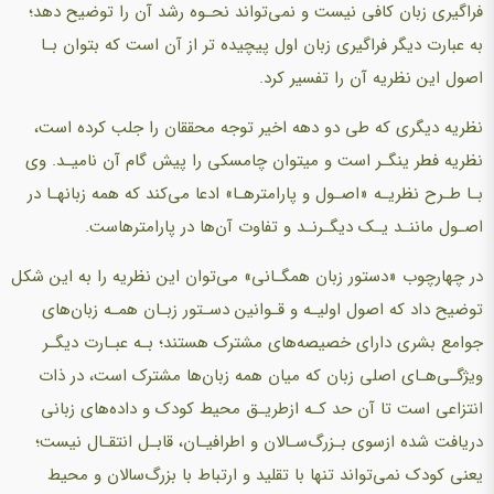
فراگیری زبان کافی نیست و نمی‌تواند نحـوه رشد آن را توضیح دهد؛
به عبارت دیگر فراگیری زبان اول پیچیده تر از آن است که بتوان بـا
اصول این نظریه آن را تفسیر کرد.
نظریه دیگری که طی دو دهه اخیر توجه محققان را جلب کرده است،
نظریه فطر ینگـر است و میتوان چامسکی را پیش گام آن نامیـد. وی
بـا طـرح نظریـه «اصـول و پارامترهـا» ادعا می‌کند که همه زبانهـا در
اصـول ماننـد یـک دیگـرنـد و تفاوت آن‌ها در پارامترهاست.
در چهارچوب «دستور زبان همگـانی» می‌توان این نظریه را به این شکل
توضیح داد که اصول اولیـه و قـوانین دسـتور زبـان همـه زبان‌های
جوامع بشری دارای خصیصه‌های مشترک هستند؛ بـه عبـارت دیگـر
ویژگـی‌هـای اصلی زبان که میان همه زبان‌ها مشترک است، در ذات
انتزاعی است تا آن حد کـه ازطریـق محیط کودک و داده‌های زبانی
دریافت شده ازسوی بـزرگ‌سـالان و اطرافیـان، قابـل انتقـال نیست؛
یعنی کودک نمی‌تواند تنها با تقلید و ارتباط با بزرگ‌سالان و محیط