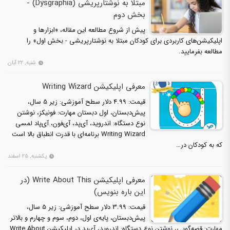
مبتلا به نوشتارپریشی (Dysgraphia) -
بخش دوم
پیش از شروع مطالعه این مقاله، «ابزارها و
اپلیکیشن‌های کاربردی برای کودکان مبتلا به نوشتارپریشی - بخش اول» را
مطالعه بفرمایید.
شنبه, ۲۲ آبان
معرفی اپلیکیشن Writing Wizard
قیمت: 4.99 دلار سطح آموزشی: زیر 5 سال،
پیش‌دبستان، اول دبستان مهارت: فونیکز، نوشتن
نوع دستگاه: اندروید، آی‌پد، آی‌فون، آی‌پاد لمسی
Writing Wizard برنامه‌ای با قدرت انطباق بالا است
که به کودکان در…
یکشنبه, ۲۵ اسفند
معرفی اپلیکیشن Write About This (در
این باره بنویس)
قیمت: 3.99 دلار سطح آموزشی: زیر 5 سال،
پیش‌دبستان، پایه‌ی اول، دوم، سوم و چهارم و بالاتر
مهارت: قصه‌گویی، نوشتن نوع دستگاه: اندروید، آی‌پد در اپلیکیشن Write About