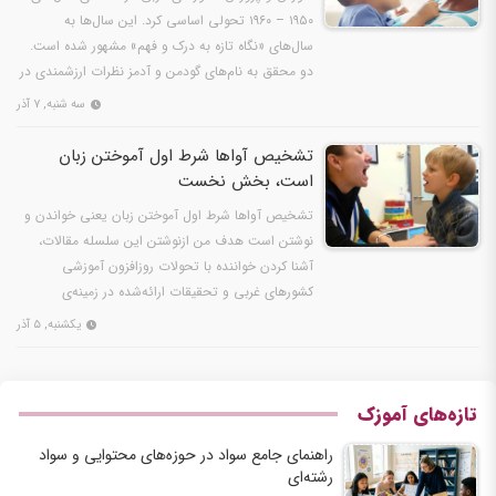
۱۹۵۰ – ۱۹۶۰ تحولی اساسی کرد. این سال‌ها به
سال‌های «نگاه تازه به درک و فهم» مشهور شده است.
دو محقق به نام‌های گودمن و آدمز نظرات ارزشمندی در
این باره…
سه شنبه, ۷ آذر
تشخیص آواها شرط اول آموختن زبان
است، بخش نخست
تشخیص آواها شرط اول آموختن زبان یعنی خواندن و
نوشتن است هدف من ازنوشتن این سلسله مقالات،
آشنا کردن خواننده با تحولات روزافزون آموزشی
کشورهای غربی و تحقیقات ارائه‌شده در زمینه‌ی
مشکلات آموزشی است.
یکشنبه, ۵ آذر
تازه‌های آموزک
راهنمای جامع سواد در حوزه‌های محتوایی و سواد
رشته‌ای