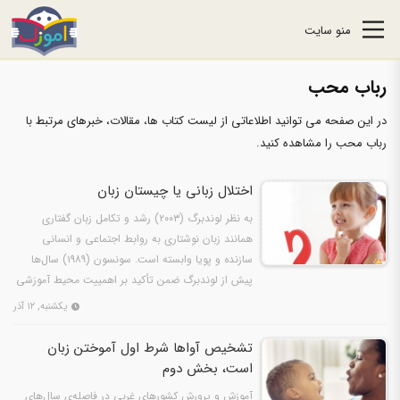
منو سایت
رباب محب
در این صفحه می توانید اطلاعاتی از لیست کتاب ها، مقالات، خبرهای مرتبط با
رباب محب را مشاهده کنید.
اختلال زبانی یا چیستان زبان
به نظر لوندبرگ (۲۰۰۳) رشد و تکامل زبان گفتاری
همانند زبان نوشتاری به روابط اجتماعی و انسانی
سازنده و پویا وابسته است. سونسون (۱۹۸۹) سال‌ها
پیش از لوندبرگ ضمن تأکید بر اهمییت محیط آموزشی
می‌گوید:…
یکشنبه, ۱۲ آذر
تشخیص آواها شرط اول آموختن زبان
است، بخش دوم
آموزش و پرورش کشورهای غربی در فاصله‌ی سال‌های