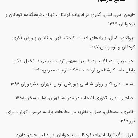
-ایمن اهی، لیلی، گذری در ادبیات کودکان، تهران، فرهنگنامه کودکان و
نوجوانان،1397
-پولادی، کمال، بنیادهای ادبیات کودک، تهران، کانون پرورش فکری
کودکان و نوجوانان،1387
-حسین پور صباغ، داود، تبیین مفهوم تربیت مبتنی بر تخیل ایگن،
پایان نامه کارشناسی ارشد، دانشگاه تربیت مدرس،1392
-سیف، علی اکبر، روان شناسی پرورشی نوین، تهران، نشردوران،1394
-صاحبی، علی، تئوری انتخاب در مدرسه، تهران، سایه سخن،1398
-قادری، مصطفی، عمل و نظریه در مطالعات برنامه درسی، تهران، اوای
نور،1397
-قزل ایاغ، ثریا، ادبیات کودکان و نوجوانان. در عباس حری، دایره