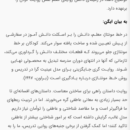
برعهده دارد.
به بیان ایگن:
در خط مونتاژ، معلـم، دانـش را بـر اسـکلت دانـش آمـوز در سفارشـی
از پـیش تعیـین شده و ساخت یافته سوار می‌کند. کودکان بر خط
مونتاژی جلو می‌روند کـه قطعـات مختلـف دانـش را گـرداوری می‌کند،
تازمانی که آنها در انتهای دوران مدرسه تبدیل به محصـولی نهـایی
شـوند. روایـت گری جـایگزینی بـرای مدل عینیت گرا در تدریس و
روش خـط مونتـاژی دربـاره یـادگیری اسـت (بـراون، 1997).
روایت داستان راهی برای ساختن معناست. داستان‌های افسانه‌ای تا
حد بسیار زیادی به معانی عاطفی گره می‌خورند. اما در تربیت ربطهای
ما فراگیرتر است و ما مقاصد شناختی و عاطفی را توأمان نیاز داریم.
مدلِ غالب، گرایش داشته است که بر امور شناختی بیشتر از عاطفی
تاکید کنند؛ اما کمک گرفتن از برخی جنبه‌های روایی تدریس، ما را به