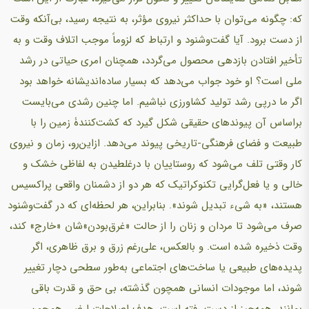
که: چگونه می‌توان با حداکثر نیروی مؤثر، به نتیجه رسید، بی‌آنکه وقت
از دست برود. آیا گفت‌وشنود و ارتباط که لزوماً موجب اتلاف وقت و به
تأخیر افتادن بازدهی محصول می‌گردد، همچنان امری حیاتی در رشد
ملی است؟ او خود جواب می‌دهد که بسیار ساده‌اندیشانه خواهد بود
اگر ما درپی رشد تولید کشاورزی نباشیم. اما چنین رشدی می‌بایست
براساس آن پیوندهای حقیقی شکل گیرد که کشت‌کنندۀ زمین را با
طبیعت و فضای فرهنگی-تاریخی پیوند می‌دهد. ازاین‌رو، زمان و نیروی
کار وقتی تلف می‌شود که روستاییان با درغلطیدن به لفاظی خشک و
خالی و یا فعل‌گرایی تکنوکراتیک که هر دو از دشمنان واقعی پراکسیس
هستند، «به شیء تبدیل شوند». بنابراین، هر لحظه‌ای که در گفت‌وشنود
صرف می‌شود تا مردان و زنان را از حالت «غرق‌بودن»شان «خارج» کند،
وقت ذخیره شده است. و بالعکس، علی‌رغم زرق و برق ظاهری، اگر
پدیده‌های طبیعی یا ساخت‌های اجتماعی به‌طور سطحی دچار تغییر
شوند، اما موجودات انسانی همچون گذشته، بی حق و قدرت باقی