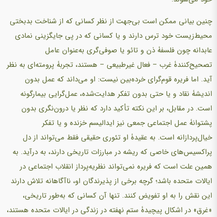
چنین بیانی ممکن است بی‌جهت از نظر کسانی که از شناخت بدبختی
محیط‌زیست خود ترس دارند و یا کسانی که در پی جایگزینی نمادی
عابدانه چون فلسفۀ ذن و تائو یا صوفی‌گری به‌عنوان عامل
تصحیح‌کنندۀ غرب – فعال غیرطبیعی – هستند، تجربۀ پرومته‌ای به نظر
آید. اما فریره قوم‌گرای خرده‌بین نیست: او می‌داند که عمل بدون
اندیشۀ نقاد و یا حتی بدون تفکر هدایت‌شده، عمل‌گرایی بیمارگونه
است. در مقابل، بر این نکته تأکید دارد که نظر یا درون‌نگری بدون
پشتوانۀ عمل اجتماعی جمعی نیز ایدالیسم خزنده و یا تفکر
خیال‌پردازانه است. به عقیدۀ او تئوری حقیقی فقط می‌تواند از دل
پراکسیس‌های خاصی که ریشه در مبارزات تاریخی دارند، به درآید. به
همین علت است که فریره نمی‌تواند نظریه‌پرداز انقلاب اجتماعی در
ایالات متحده باشد؛ گرچه برخی از پذیرندگان او، ناآگاهانه تلاش دارند
این نقش را به او تفویض کنند. تنها آن کسانی که به‌طور تاریخی،
«غرق» در اشکال پیچیدۀ ستم نهفته در زندگی در ایالات متحده هستند،