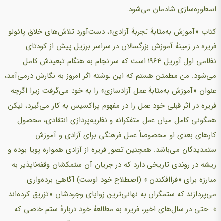
اسطوره‌سازی شادمان می‌شود.
کتاب «آموزش به‌مثابۀ تجربۀ آزادی»، دست‌آورد تلاش‌های خلاق پائولو
فریره در زمینۀ آموزش بزرگسالان در سراسر برزیل پیش از کودتای
نظامی اول آوریل 1964 است که سرانجام به هنگام تبعیدش کامل
می‌شود. من مطمئن هستم که این نوشته اگر امروز به نگارش درمی‌آمد،
عنوان «آموزش به‌مثابۀ عمل آزادسازی» را به خود می‌گرفت زیرا اگرچه
فریره در اثر قبلی خود عمل را در مفهوم پراکسیس به کار می‌گیرد، لیکن
همگونی کامل میان عمل متفکرانه و نظریه‌پردازی انتقادی، محصول
کارهای بعدی او مخصوصاً عمل فرهنگی برای آزادی و آموزش
ستمدیدگان می‌باشد. همچنین تصور فریره از آزادی همواره پویا بوده و
ریشه در روندی تاریخی دارد که در جریان آن ستمکشان وقفه‌ناپذیر به
مبارزه برای «فراافکندن » (اصطلاح خود اوست) آگاهی برده‌واری
می‌پردازند که ستمگران به نهانی‌ترین زوایای وجودشان «تزریق کرده‌اند
». حتی در سال‌های اخیر، فریره به مطالعۀ خود دربارۀ ستم خاصی که