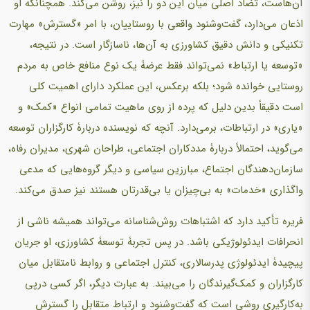
آن‌هاست، تضاد اصلی میان این دو را نیز، روشن می‌کند. همچنانکه او
اذعان می‌دارد، گفت‌وشنود واقعی با روستاییان، با امر «گسترش» مهارت
تکنیکی و دانش دقیق کشاورزی به آن‌ها، ناسازگار است. در نتیجه،
«توسعه یا ارتباط» نمی‌تواند فقط عرضۀ یک نوع منافع خاص به مردم
روستایی خوانده شود؛ بلکه برعکس، این عملکرد دارای اهمیت کلی
است دقیقاً بدین دلیل که پرده از روی ماهیت تمامی انواع «کمک» و
«یاری» در ارتباطات، برمی‌دارد. آنچه که نویسنده دربارۀ کارگزاران توسعه
می‌گوید، احتمالاً دربارۀ مددکاران اجتماعی، طراحان شهری، مدیران رفاه،
سازمان‌دهندگان اجتماع، مبارزین سیاسی و دیگر گروه‌هایی که مدعی
واگذاری «خدمات» به بی‌چیزان یا بی‌قدرتان هستند نیز صدق می‌کند.
فریره تأکید دارد که اشتباهات روش‌شناسانه می‌تواند همیشه ناشی از
انحرافات ایدئولوژیکی باشد. در پس تجربۀ توسعۀ کشاورزی، او جریان
پیچیدۀ ایدئولوژی پدرسالاری، کنترل اجتماعی و روابط نامتقابل میان
کارگزاران و کمک‌گیرندگان را می‌بیند. به عبارت دیگر، اگر کسی درپی
به‌کارگیری روشی است که گفت‌وشنود و ارتباط متقابل را گسترش