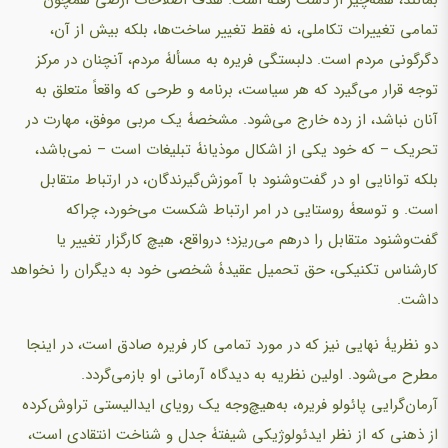
بمانند، همه‌چیز از دست رفته است. هدف اصلاحات ارضی همچون
تمامی تغییرات تکاملی، نه فقط تغییر ساخت‌ها، بلکه بیش از آن،
دگرگونی مردم است. دلبستگی فریره به مسألۀ مردم، آنچنان در مرکز
توجه قرار می‌گیرد که هر سیاست، برنامه و طرحی که واقعاً متعلق به
آنان نباشد، از رده خارج می‌شود. مشخصۀ یک مربی موفق، مهارت در
تحریک – که خود یکی از اشکال موذیانۀ تبلیغات است – نمی‌باشد،
بلکه توانایی او در گفت‌وشنود با آموزش‌گیرندگان، در ارتباط متقابل
است. و توسعۀ روستایی در امر ارتباط شکست می‌خورد، چراکه
گفت‌وشنود متقابل را درهم می‌ریزد؛ درواقع، هیچ کارگزار تغییر یا
کارشناس تکنیکی، حق تحمیل عقیدۀ شخصی خود به دیگران را نخواهد
داشت.
دو نظریۀ نهایی نیز که در مورد تمامی کار فریره صادق است، در اینجا
مطرح می‌شود. اولین نظریه به دیدگاه آرمانی او بازمی‌گردد.
آرمان‌گرایی پائولو فریره، به‌هیچ‌وجه یک رویای ایدالیستی تراوش‌کرده
از ذهنی که از نظر ایدئولوژیکی شیفتۀ جدل و شناخت انتقادی است،