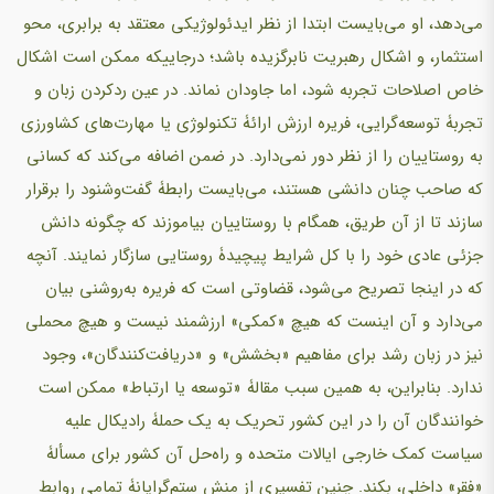
می‌دهد، او می‌بایست ابتدا از نظر ایدئولوژیکی معتقد به برابری، محو
استثمار، و اشکال رهبریت نابرگزیده باشد؛ درجاییکه ممکن است اشکال
خاص اصلاحات تجربه شود، اما جاودان نماند. در عین ردکردن زبان و
تجربۀ توسعه‌گرایی، فریره ارزش ارائۀ تکنولوژی یا مهارت‌های کشاورزی
به روستاییان را از نظر دور نمی‌دارد. در ضمن اضافه می‌کند که کسانی
که صاحب چنان دانشی هستند، می‌بایست رابطۀ گفت‌وشنود را برقرار
سازند تا از آن طریق، همگام با روستاییان بیاموزند که چگونه دانش
جزئی عادی خود را با کل شرایط پیچیدۀ روستایی سازگار نمایند. آنچه
که در اینجا تصریح می‌شود، قضاوتی است که فریره به‌روشنی بیان
می‌دارد و آن اینست که هیچ «کمکی» ارزشمند نیست و هیچ محملی
نیز در زبان رشد برای مفاهیم «بخشش» و «دریافت‌کنندگان»، وجود
ندارد. بنابراین، به همین سبب مقالۀ «توسعه یا ارتباط» ممکن است
خوانندگان آن را در این کشور تحریک به یک حملۀ رادیکال علیه
سیاست کمک خارجی ایالات متحده و راه‌حل آن کشور برای مسألۀ
«فقر» داخلی، بکند. چنین تفسیری از منش ستم‌گرایانۀ تمامی روابط