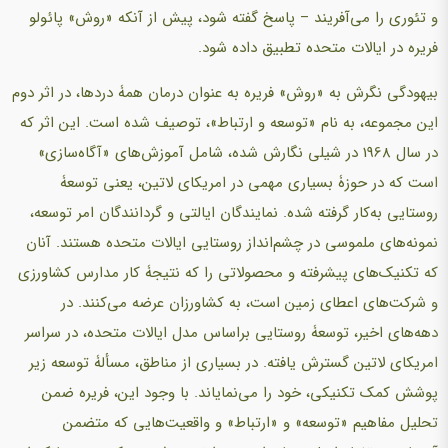
و تئوری را می‌آفریند – پاسخ گفته شود، پیش از آنکه «روش» پائولو
فریره در ایالات متحده تطبیق داده شود.
بیهودگی نگرش به «روش» فریره به عنوان درمان همۀ دردها، در اثر دوم
این مجموعه، به نام «توسعه و ارتباط»، توصیف شده است. این اثر که
در سال 1968 در شیلی نگارش شده، شامل آموزش‌های «آگاه‌سازی»
است که در حوزۀ بسیاری مهمی در امریکای لاتین، یعنی توسعۀ
روستایی به‌کار گرفته شده. نمایندگان ایالتی و گردانندگان امر توسعه،
نمونه‌های ملموسی در چشم‌انداز روستایی ایالات متحده هستند. آنان
که تکنیک‌های پیشرفته و محصولاتی را که نتیجۀ کار مدارس کشاورزی
و شرکت‌های اعطای زمین است، به کشاورزان عرضه می‌کنند. در
دهه‌های اخیر، توسعۀ روستایی براساس مدل ایالات متحده، در سراسر
امریکای لاتین گسترش یافته. در بسیاری از مناطق، مسألۀ توسعه زیر
پوشش کمک تکنیکی، خود را می‌نمایاند. با وجود این، فریره ضمن
تحلیل مفاهیم «توسعه» و «ارتباط» و واقعیت‌هایی که متضمن