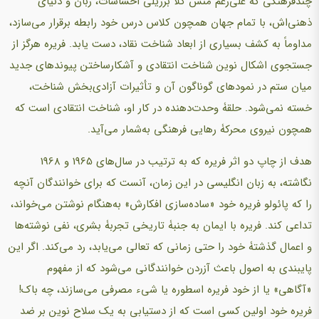
چندفرهنگی که علی‌رغم منش کلاً برزیلی احساسات، زبان و دنیای
ذهنی‌اش، با تمام جهان همچون کلاس درس خود رابطه برقرار می‌سازد،
مداوماً به کشف بسیاری از ابعاد شناخت نقاد، دست یابد. فریره هرگز از
جستجوی اشکال نوین شناخت انتقادی و آشکارساختن پیوندهای جدید
میان ستم در نمودهای گوناگون آن و تأثیرات آزادی‌بخش شناخت،
خسته نمی‌شود. حلقۀ وحدت‌دهنده در کار او، شناخت انتقادی است که
همچون نیروی محرکۀ رهایی فرهنگی به‌شمار می‌آید.
هدف از چاپ دو اثر فریره که به ترتیب در سال‌های 1965 و 1968
نگاشته، به زبان انگلیسی در این زمان، آنست که برای خوانندگان آنچه
را که پائولو فریره خود «ساده‌سازی افکارش» به‌هنگام نوشتن می‌خواند،
تداعی کند. فریره با ایمان به جنبۀ تاریخی تجربۀ بشری، نفی نوشته‌ها
و اعمال گذشتۀ خود را حتی زمانی که تعالی می‌یابد، رد می‌کند. اگر این
پایبندی به اصول باعث آزردن خوانندگانی می‌شود که از مفهوم
«آگاهی» یا از خود فریره اسطوره یا شیء مصرفی می‌سازند، چه باک!
فریره خود اولین کسی است که از دستیابی به یک سلاح نوین بر ضد