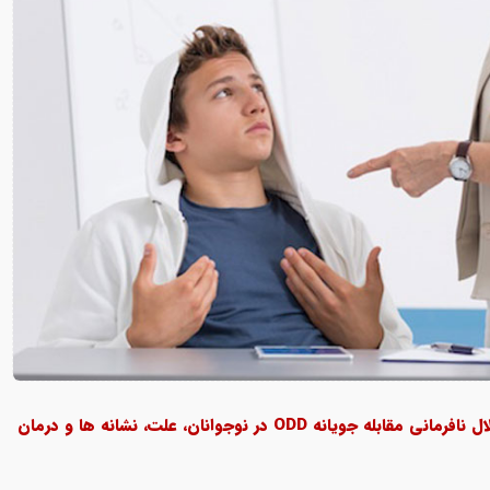
اختلال نافرمانی مقابله جویانه ODD در نوجوانان، علت، نشانه ها و درمان