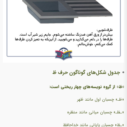
جدول شکل‌های گوناگون حرف ظ
«ظ» از گروه نویسه‌های چهار ریختی است:
«ظـ» چسبان اول مانند ظهر
«ـظـ» چسبان میانی مانند منظره
«ـظ» چسبان پایانی مانند خداحافظ