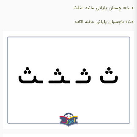
«ـث» چسبان پایانی مانند مثلث
«ث» ناچسبان پایانی مانند اثاث