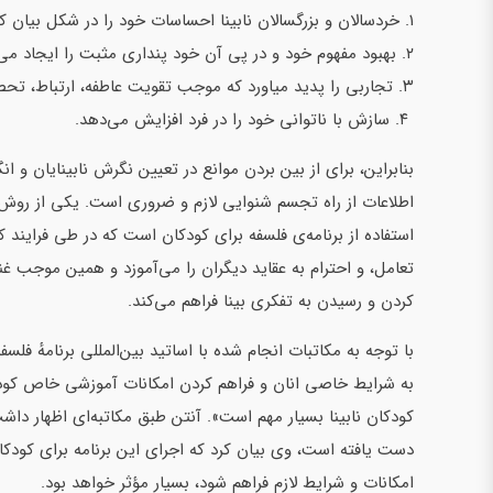
۱. خردسالان و بزرگسالان نابینا احساسات خود را در شکل بیان کنند که برای جامعه پذیرفتنی تر است؛
۲. بهبود مفهوم خود و در پی آن خود پنداری مثبت را ایجاد می‌کند؛
۳. تجاربی را پدید میاورد که موجب تقویت عاطفه، ارتباط، تحصیل، انجام دادن تکالیف آموزشگاهی، و تحرک می‌شود؛
۴. سازش با ناتوانی خود را در فرد افزایش می‌دهد.
بنابراین، برای از بین بردن موانع در تعیین نگرش نابینایان 
اطلاعات از راه تجسم شنوایی لازم و ضروری است. یکی از روش‌ه
استفاده از برنامه‌ی فلسفه برای کودکان است که در طی فرایند
تعامل، و احترام به عقاید دیگران را می‌آموزد و همین موجب غ
کردن و رسیدن به تفکری بینا فراهم می‌کند.
با توجه به مکاتبات انجام شده با اساتید بین‌المللی برنامهٔ فلسف
به شرایط خاصی انان و فراهم کردن امکانات آموزشی خاص کود
کودکان نابینا بسیار مهم است». آنتن طبق مکاتبه‌ای اظهار داشت 
دست یافته است، وی بیان کرد که اجرای این برنامه برای کودکان
امکانات و شرایط لازم فراهم شود، بسیار مؤثر خواهد بود.