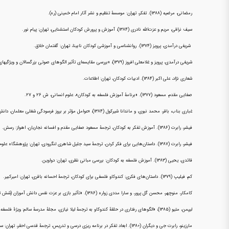
رمضانی، مرضیه (۱۳۸۸). تفکر، تهران: موسسهٔ تنظیم و نشر آثار امام خمینی (ره).
سیف نراقی، مریم و عزت‌الله نادری (۱۳۸۴)، آموزش و پرورش کودکان استشنایی، تهران: پیام نور.
شریفی درآمدی، پرویز (۱۳۷۴). روانشناسی و آموزشی کودکان نابینا، تهران: گفتمان خلاق.
شریفی درآمدی، پرویز و غلامعلی افروز (۱۳۷۹)، «بررسی مقایسه‌ای تأثیر الگوهای صوتی بزرگسالان و ویژگیهای شخصیتی آنان در تصویرسازی ذهنی کودکان نابینا و بینا»، مجلهٔ مدرس علوم انسانی، دورهٔ چهارم.
شعاری نژاد، علی اکبر (۱۳۸۴). ادبیات کودکان، تهران: اطلاعات.
صفایی مقدم، مسعود (۱۳۷۷). «برنامهٔ آموزش فلسفه به کودکان»، علوم انسانی، ش ۲۶ و ۲۷.
غباری بناب، باقر، محمد نبوی، و ماندانا شیرکول (۱۳۸۴)، «عوامل مؤثر بر بروز فرسودگی شغلی معلمان، دانش آموزان نابینا، ناشنوا، و عادی در مقطع راهنمایی شهر تهران»، روان شناسی و علوم تربیتی، دورهٔ سی و پنجم، ش ۲.
فیشر، رابرت (۱۳۸۶). آموزش تفکر به کودکان، ترجمهٔ مسعود صفایی مقدم و افسانه نجاریان، اهواز: رسش.
فیشر، رابرت (۱۳۸۷). داستان‌هایی برای فکر کردن، ترجمهٔ سید جلیل شاهری لنگرودی، تهران: پژوهشگاه علوم انسانی ومطالعات فرهنگی.
قائدی، یحیی (۱۳۸۳). آموزش فلسفه به کودکان: بررسی مبانی نظری، تهران: دواوین.
کم، فیلیپ (۱۳۷۹). داستان‌های فکری: کندوکاو فلسفی برای کودکان، ترجمهٔ احسانه باقری، تهران: امیرکبیر.
کامکار، منوچهر، محسن گل پرور، و سارا مددی زواره (۱۳۸۶). «تأثیر بازی بر عزت نفس دانش آموزان (شش تا یازده ساله) نابینای آموزشگاه ابابصیر اصفهان»، دانش و پژوهش در روانشناسی کاربردی، دورهٔ نهم، ش ۳۳.
لیپمن، متیو (۱۳۸۵)، «الگوهای رفتاری در حلقهٔ کندوکاو به ترجمهٔ لیلا نیازی، مجلهٔ مدرسهٔ سالم: ویژهٔ فلسفه برای کودکان و نوجوانان، ش ۲.
مارزینو، رابرت جی و دیگران (۱۳۸۰). ابعاد تفکر در برنامه ریزی درسی و تدریس، ترجمهٔ قدسی احقر، تهران: سیطرون.