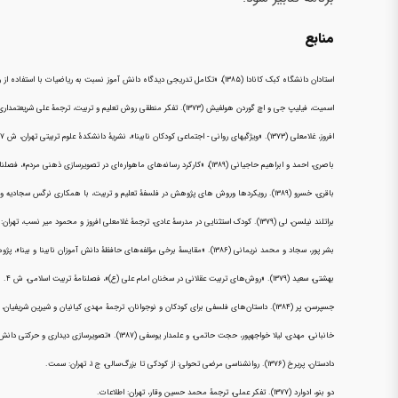
منابع
استادان دانشگاه کبک کانادا (۱۳۸۵)، «تکامل تدریجی دیدگاه دانش آموز نسبت به ریاضیات با استفاده از رویکردی فلسفی»، ترجمهٔ شورای مترجمان، مجلهٔ مدرسهٔ سالم، ویژهٔ فلسفه برای کودکان و نوجوانان، ش ۳.
اسمیت، فیلیپ جی و اچ گوردن هولفیش (۱۳۷۳). تفکر منطقی روش تعلیم و تربیت، ترجمهٔ علی شریعتمداری، تهران: سمت.
افروز، غلامعلی (۱۳۷۳). «ویژگیهای روانی - اجتماعی کودکان نابینا»، نشریهٔ دانشکدهٔ علوم تربیتی تهران، ش ۷.
باصری، احمد و ابراهیم حاجیانی (۱۳۸۹)، «کارکرد رسانه‌های ماهواره‌ای در تصویرسازی ذهنی مردم»، فصلنامهٔ روانشناسی نظامی، س ۱، ش ۴.
باقری، خسرو (۱۳۸۹). رویکردها وروش های پژوهش در فلسفهٔ تعلیم و تربیت، با همکاری نرگس سجادیه و طیبه توسلی، تهران: پژوهشکدهٔ مطالعات فرهنگی و اجتماعی.
براتلند نیلسن، لی (۱۳۷۹). کودک استثنایی در مدرسهٔ عادی، ترجمهٔ غلامعلی افروز و محمود میر نسب، تهران: نوادر.
بشر پور، سجاد و محمد نریمانی (۱۳۸۶). «مقایسهٔ برخی مؤلفه‌های حافظهٔ دانش آموزان نابینا و بینا»، پژوهشی در حیطهٔ کودکان استشنایی، ش ۲۴.
بهشتی، سعید (۱۳۷۹). «روش‌های تربیت عقلانی در سخنان امام علی (ع)»، فصلنامهٔ تربیت اسلامی، ش ۴.
جسپرسن، پر (۱۳۸۴). داستان‌های فلسفی برای کودکان و نوجوانان، ترجمهٔ مهدی کیانیان و شیرین شریفیان، کرمان: فانوس.
خانبانی، مهدی، لیلا خواجهپور، حجت حاتمی، و علمدار یوسفی (۱۳۸۷). «تصویرسازی دیداری و حرکتی دانش آموزان نابینا و عادی»، پژوهش در حیطهٔ کودکان استثنایې ش ۳۰.
دادستان، پریرخ (۱۳۷۶). روانشناسی مرضی تحولی: از کودکی تا بزرگ‌سالی، ج ۱، تهران: سمت.
دو بنو، ادوارد (۱۳۷۷). تفکر عملی، ترجمهٔ محمد حسین وقار، تهران: اطلاعات.