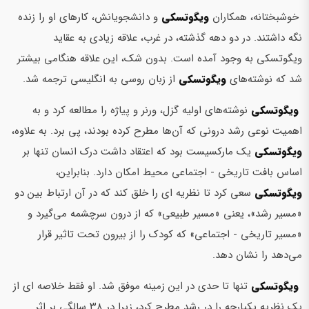
خوشبختانه، همکاران
ویگوتسکی
و دانشجویانش، کارهای او را زنده
نگه داشتند. در دو دهه گذشته، در غرب، علاقه زیادی به عقاید
ویگوتسکی به وجود آمده است. بدون شک، این علاقه هنگامی بیشتر
شد که نوشته‌های
ویگوتسکی
از زبان روسی به انگلیسی ترجمه شد.
ویگوتسکی
نوشته‌های اولیه گزل، ورنر و پیاژه را مطالعه کرد و به
اهمیت نوعی رشد درونی که آن‌ها مطرح کرده بودند، پی برد. به علاوه،
ویگوتسکی
یک مارکسیست بود که اعتقاد داشت درک انسان تنها بر
اساس بافت تاریخی - اجتماعی محیط امکان دارد. بنابراین،
ویگوتسکی
سعی کرد تا نظریه ای را خلق کند که در آن ارتباط بین دو
«مسير رشد»، یعنی «مسير طبيعي» که از درون سرچشمه می‌گیرد و
«مسير تاريخي - اجتماعي» که کودک را از بیرون تحت تاثیر قرار
می‌دهد را نشان دهد.
ویگوتسکی
تنها تا حدی در این زمینه موفق شد. او فقط خلاصه ای از
یک نظریه یکپارچه را در رشد مطرح کرد، زیرا در ۳۸ سالگی بر اثر