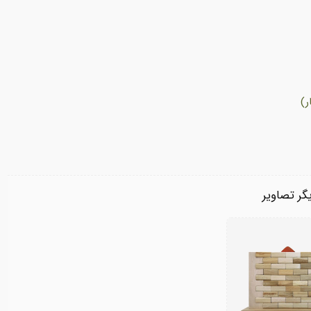
ر)
گر تصاویر