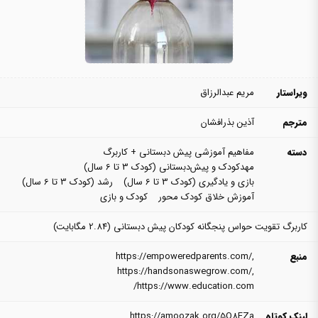
ویراستار
مریم عبدالرزاق
مترجم
آذین بذرافشان
دسته
مفاهیم آموزشی پیش دبستانی + کاربرگ
مهدکودک و پیش‌دبستانی (کودک 3 تا 6 سال)
بازی و یادگیری (کودک 3 تا 6 سال)
رشد (کودک 3 تا 6 سال)
آموزش خلاق کودک محور
کودک و بازی
کاربرگ تقویت حواس پنجگانه کودکان پیش دبستانی
(2.84 مگابایت)
منبع
,
https://empoweredparents.com/
https://handsonaswegrow.com/
,
https://www.education.com/
لینک کوتاه
https://amoozak.org/5Q8EZa