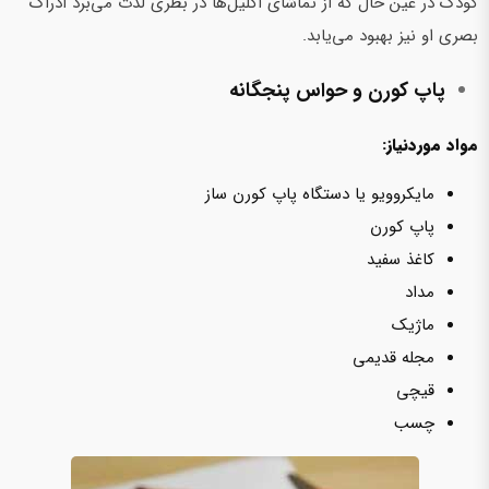
کودک در عین حال که‌ از تماشای اکلیل‌ها در بطری لذت می‌برد ادراک
بصری او نیز بهبود می‌یابد.
پاپ کورن و حواس پنجگانه
مواد موردنیاز:
مایکروویو یا دستگاه پاپ کورن ساز
پاپ کورن
کاغذ سفید
مداد
ماژیک
مجله قدیمی
قیچی
چسب