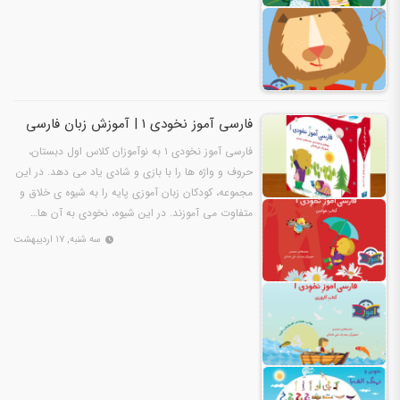
فارسی آموز نخودی ۱ | آموزش زبان فارسی
فارسی آموز نخودی ۱ به نوآموزان کلاس اول دبستان،
حروف و واژه ها را با بازى و شادى ياد مى دهد. در اين
مجموعه، کودکان زبان آموزى پايه را به شيوه ى خلاق و
متفاوت مى آموزند. در اين شيوه، نخودى به آن ها…
سه شنبه, ۱۷ اردیبهشت