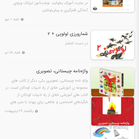
در سایت آموزک بخوانید: نوشت‌آموز ایرانک ویژه‌ی
آمادگى قلم‌گیرى و پیش‌نوشتن
شنبه, ۱ مهر
شمارورزی لولوپی + 2
در دست انتشار
شنبه, ۱۵ تیر
واژه‌نامه چیستانی، تصویری
واژه نامه چیستانی، تصویری يکى ديگر از کتاب هاى
مجموعه ى آموزشى خلاق از راه ادبیات کودکان است. در
کتاب هاى آموزشى خلاق از راه ادبیات کودکان از
شگردهاى احساسى و عاطفى براى پيوند با متن هاى
آموزشى…
یکشنبه, ۲۹ اردیبهشت