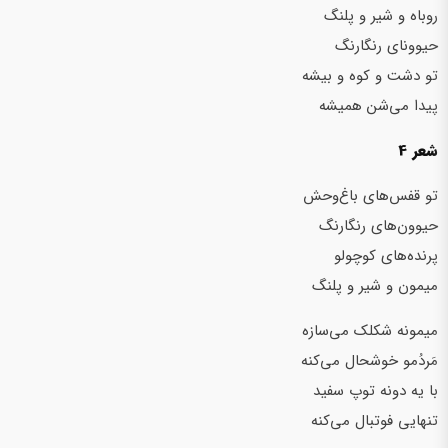
روباه و شیر و پلنگ
حیوونای رنگارنگ
تو دشت و کوه و بیشه
پیدا می‌شن همیشه
شعر 4
تو قفس‌هاي باغ‌وحش
حيوون‌هاي رنگارنگ
پرنده‌هاي كوچولو
ميمون و شير و پلنگ
ميمونه شكلك مي‌سازه
مَردُمو خوشحال مي‌كنه
با يه دونه توپ سفيد
تنهايي فوتبال مي‌كنه