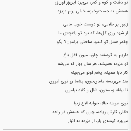
تو دشت و کوه و کمر، می‌پره این‌وَر اون‌وَر
همه‌ش به جست‌و‌خیزه، خیلی برام عزیزه
زنبور پر طلایی، تو دوست خوب مایی
از شهد روی گل‌ها، که بود تو باغچه‌ی ما
چقدر عسل تو کندو، ساختی برامون؟ بگو
داریم یه گوسفند چاق، میون آغلِ باغ
تو مزرعه همیشه، هر سال بهار که می‌شه
کار بابا همینه، پشم اونو می‌چینه
بعد می‌ریسه مامان‌جون، پشما رو توی ایوون
تا ببافه زمستون، شال و کلاه برامون
توی طویله حالا، خوابه الاغ زیبا
طفلی کارش زیاده، چون که همه‌ش تو راهه
می‌بره کیسه‌ی بار، از مزرعه به انبار